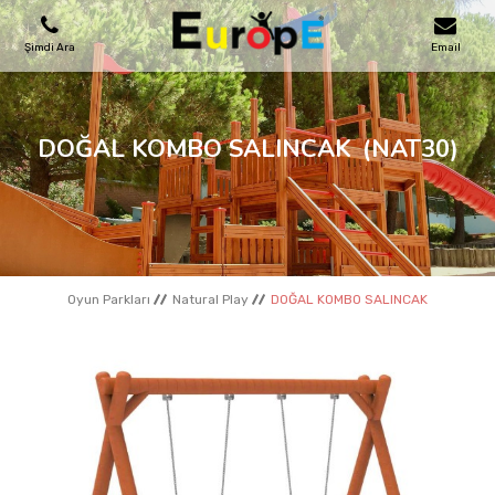
Şimdi Ara
Email
OYUN PARKLARI
DOĞAL KOMBO SALINCAK
(NAT30)
SKATEPARKLAR
AHŞAP EVLER
Oyun Parkları
Natural Play
DOĞAL KOMBO SALINCAK
KENT MOBILYALARI
SPOR ALANLARI
REFERANSLAR