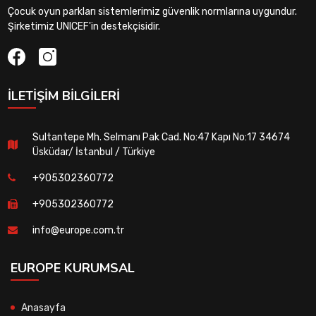
Çocuk oyun parkları sistemlerimiz güvenlik normlarına uygundur.
Şirketimiz UNICEF'in destekçisidir.
İLETIŞIM BILGILERI
Sultantepe Mh. Selmanı Pak Cad. No:47 Kapı No:17 34674
Üsküdar/ İstanbul / Türkiye
+905302360772
+905302360772
info@europe.com.tr
EUROPE KURUMSAL
Anasayfa