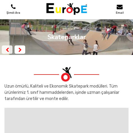
Şimdi Ara
Email
OYUN PARKLARI
Skateparklar
SKATEPARKLAR
AHŞAP EVLER
KENT MOBILYALARI
Uzun ömürlü, Kaliteli ve Ekonomik Skatepark modülleri. Tüm
ürünlerimiz 1. sınıf hammaddelerden, işinde uzman çalışanlar
tarafından üretilir ve monte edilir.
SPOR ALANLARI
REFERANSLAR