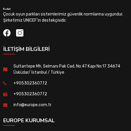
Çocuk oyun parkları sistemlerimiz güvenlik normlarına uygundur.
Şirketimiz UNICEF'in destekçisidir.
İLETIŞIM BILGILERI
Sultantepe Mh. Selmanı Pak Cad. No:47 Kapı No:17 34674
Üsküdar/ İstanbul / Türkiye
+905302360772
+905302360772
info@europe.com.tr
EUROPE KURUMSAL