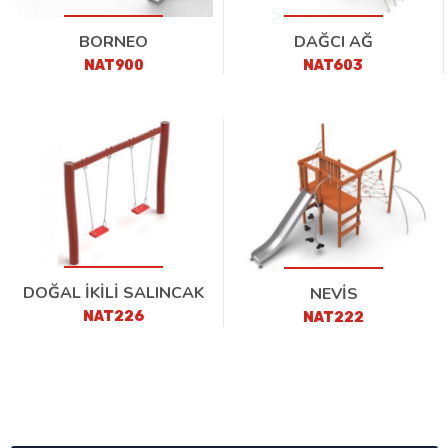
BORNEO
DAĞCI AĞ
NAT900
NAT603
DOĞAL İKİLİ SALINCAK
NEVİS
NAT226
NAT222