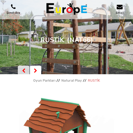
Şimdi Ara
Email
OYUN PARKLARI
RUSTİK
(NAT66)
SKATEPARKLAR
AHŞAP EVLER
Oyun Parkları
Natural Play
RUSTİK
KENT MOBILYALARI
SPOR ALANLARI
REFERANSLAR