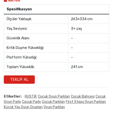
NAT66
Spesifikasyon
Ölçüler Yaklaşık:
263×334 cm
Yaş Seviyesi:
3+ yaş
Güvenlik Alanı:
–
Kritik Düşme Yüksekliği:
–
Platform Yükseliği:
–
Toplam Yükseklik:
241 cm
TEKLIF AL
Etiketler:
RUSTİK
Çocuk Oyun Parkları
Çocuk Bahçesi
Çocuk
Oyun Parkı
Çocuk Parkı
Çocuk Parkları
First Steps Oyun Parkları
Küçük Yaş Oyun Grupları
Oyun Parkları