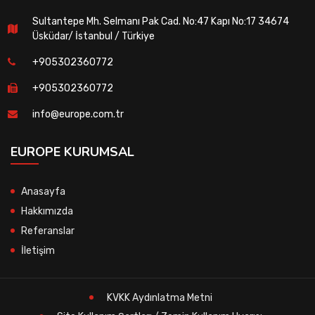
Sultantepe Mh. Selmanı Pak Cad. No:47 Kapı No:17 34674
Üsküdar/ İstanbul / Türkiye
+905302360772
+905302360772
info@europe.com.tr
EUROPE KURUMSAL
Anasayfa
Hakkımızda
Referanslar
İletişim
KVKK Aydınlatma Metni