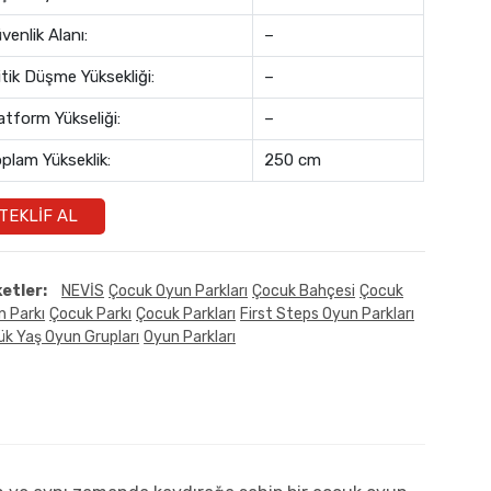
venlik Alanı:
–
itik Düşme Yüksekliği:
–
atform Yükseliği:
–
plam Yükseklik:
250 cm
TEKLIF AL
ketler:
NEVİS
Çocuk Oyun Parkları
Çocuk Bahçesi
Çocuk
n Parkı
Çocuk Parkı
Çocuk Parkları
First Steps Oyun Parkları
k Yaş Oyun Grupları
Oyun Parkları