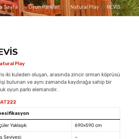
a Sayfa
Oyun Parkları
Natural Play
NEVİS
EVİS
atural Play
is iki kuleden oluşan, arasında zincir orman köprüsü
işi bulunan ve aynı zamanda kaydırağa sahip bir
uk oyun parkı elemanıdır.
AT222
pesifikasyon
çüler Yaklaşık:
690×590 cm
ş Seviyesi:
–