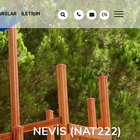
ANSLAR
İLETIŞIM
EN
NEVİS
(NAT222)