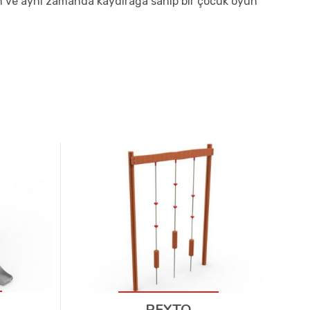
an ve aynı zamanda kaydırağa sahip bir çocuk oyun
PEYTO