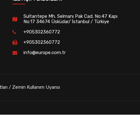
Sultantepe Mh. Selmanı Pak Cad. No:47 Kapı
No:17 34674 Üsküdar/ İstanbul / Türkiye
+905302360772
+905302360772
info@europe.com.tr
tları / Zemin Kullanım Uyarısı