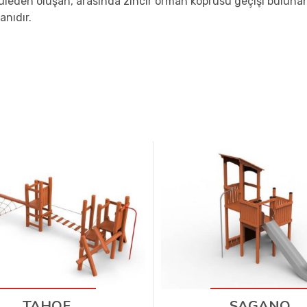
 kuleden oluşan, arasında zincir orman köprüsü geçişi bulun
anıdır.
TAHOE
SAGANO