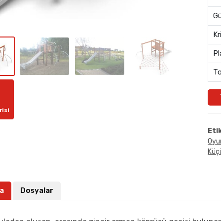
Gü
Kr
Pl
To
risi
Eti
Oyu
Küçü
a
Dosyalar