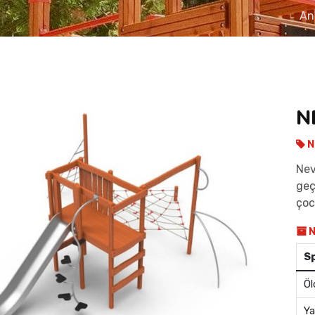
An
N
N
Nev
geç
çoc
N
S
Öl
Ya