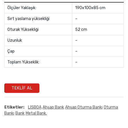
Ölçüler Yaklaşık:
190x100x85 cm
Sırt yaslama yüksekliği
–
Oturak Yüksekliği
52 cm
Uzunluk
–
Çap
–
Toplam Yükseklik:
–
TEKLIF AL
Etiketler:
LİSBOA
Ahşap Bank
Ahşap Oturma Bankı
Oturma
Bankı
Bank
Metal Bank.