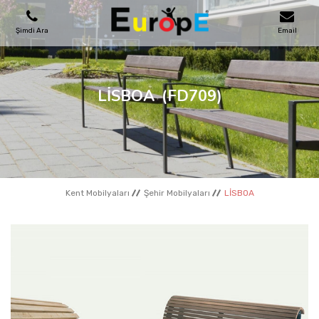
Şimdi Ara
Email
OYUN PARKLARI
LİSBOA
(FD709)
SKATEPARKLAR
AHŞAP EVLER
Kent Mobilyaları
Şehir Mobilyaları
LİSBOA
KENT MOBILYALARI
SPOR ALANLARI
REFERANSLAR