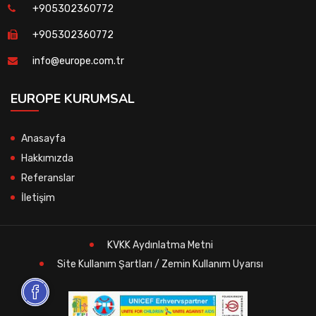
+905302360772
+905302360772
info@europe.com.tr
EUROPE KURUMSAL
Anasayfa
Hakkımızda
Referanslar
İletişim
KVKK Aydınlatma Metni
Site Kullanım Şartları / Zemin Kullanım Uyarısı