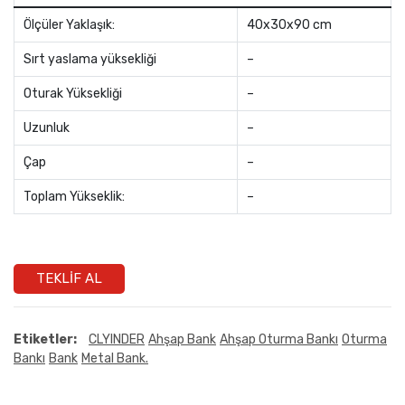
Ölçüler Yaklaşık:
40x30x90 cm
Sırt yaslama yüksekliği
–
Oturak Yüksekliği
–
Uzunluk
–
Çap
–
Toplam Yükseklik:
–
TEKLIF AL
Etiketler:
CLYINDER
Ahşap Bank
Ahşap Oturma Bankı
Oturma
Bankı
Bank
Metal Bank.