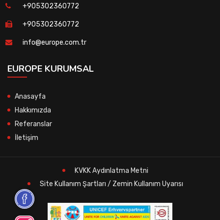
+905302360772
+905302360772
info@europe.com.tr
EUROPE KURUMSAL
Anasayfa
Hakkımızda
Referanslar
İletişim
KVKK Aydınlatma Metni
Site Kullanım Şartları / Zemin Kullanım Uyarısı