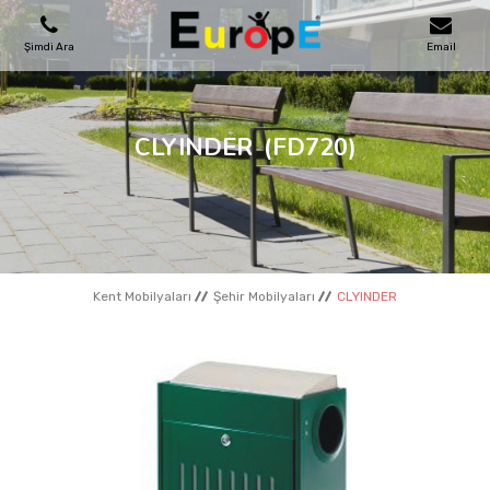
Şimdi Ara
Email
OYUN PARKLARI
CLYINDER
(FD720)
SKATEPARKLAR
AHŞAP EVLER
Kent Mobilyaları
Şehir Mobilyaları
CLYINDER
KENT MOBILYALARI
SPOR ALANLARI
REFERANSLAR