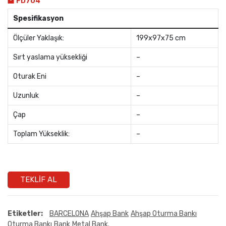
FD704
Spesifikasyon
Ölçüler Yaklaşık:
199x97x75 cm
Sırt yaslama yüksekliği
–
Oturak Eni
–
Uzunluk
–
Çap
–
Toplam Yükseklik:
–
TEKLIF AL
Etiketler:
BARCELONA
Ahşap Bank
Ahşap Oturma Bankı
Oturma Bankı
Bank
Metal Bank.