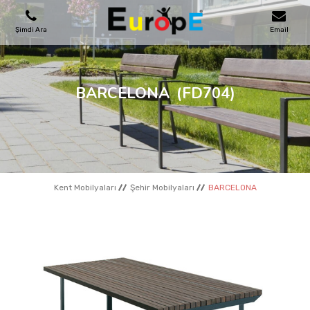
Şimdi Ara
Email
OYUN PARKLARI
BARCELONA
(FD704)
SKATEPARKLAR
AHŞAP EVLER
Kent Mobilyaları
Şehir Mobilyaları
BARCELONA
KENT MOBILYALARI
SPOR ALANLARI
REFERANSLAR