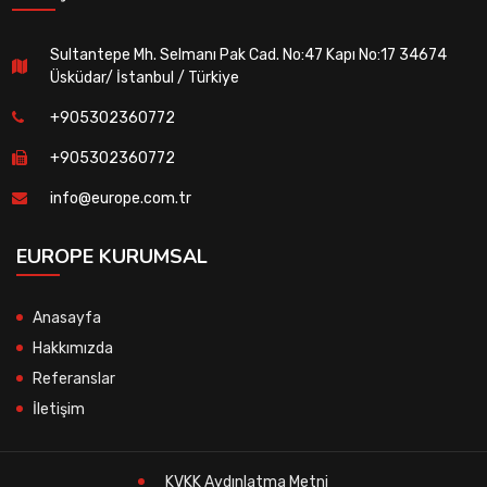
Sultantepe Mh. Selmanı Pak Cad. No:47 Kapı No:17 34674
Üsküdar/ İstanbul / Türkiye
+905302360772
+905302360772
info@europe.com.tr
EUROPE KURUMSAL
Anasayfa
Hakkımızda
Referanslar
İletişim
KVKK Aydınlatma Metni