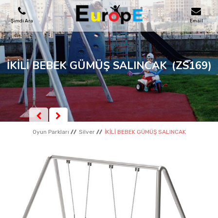
Şimdi Ara
Email
OYUN PARKLARI
İKİLİ BEBEK GÜMÜŞ SALINCAK
(ZS169)
SKATEPARKLAR
AHŞAP EVLER
Oyun Parkları
Silver
İKİLİ BEBEK GÜMÜŞ SALINCAK
KENT MOBILYALARI
SPOR ALANLARI
REFERANSLAR