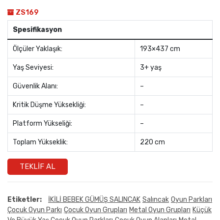
ZS169
Spesifikasyon
Ölçüler Yaklaşık:
193×437 cm
Yaş Seviyesi:
3+ yaş
Güvenlik Alanı:
–
Kritik Düşme Yüksekliği:
–
Platform Yükseliği:
–
Toplam Yükseklik:
220 cm
TEKLIF AL
Etiketler:
İKİLİ BEBEK GÜMÜŞ SALINCAK
Salıncak
Oyun Parkları
Çocuk Oyun Parkı
Çocuk Oyun Grupları
Metal Oyun Grupları
Küçük