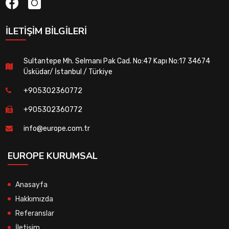
İLETIŞIM BILGILERI
Sultantepe Mh. Selmanı Pak Cad. No:47 Kapı No:17 34674
Üsküdar/ İstanbul / Türkiye
+905302360772
+905302360772
info@europe.com.tr
EUROPE KURUMSAL
Anasayfa
Hakkımızda
Referanslar
İletişim