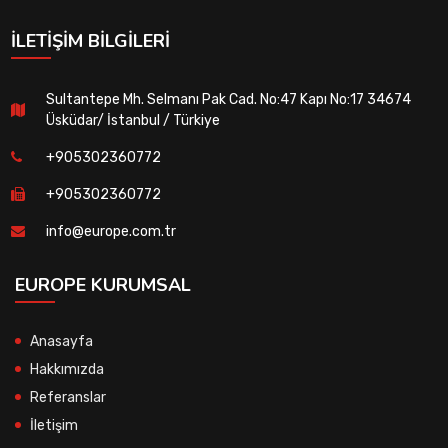
İLETIŞIM BILGILERI
Sultantepe Mh. Selmanı Pak Cad. No:47 Kapı No:17 34674
Üsküdar/ İstanbul / Türkiye
+905302360772
+905302360772
info@europe.com.tr
EUROPE KURUMSAL
Anasayfa
Hakkımızda
Referanslar
İletişim