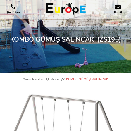
Şimdi Ara
Email
OYUN PARKLARI
KOMBO GÜMÜŞ SALINCAK
(ZS195)
SKATEPARKLAR
AHŞAP EVLER
Oyun Parkları
Silver
KOMBO GÜMÜŞ SALINCAK
KENT MOBILYALARI
SPOR ALANLARI
REFERANSLAR