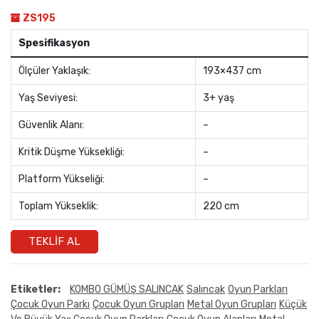
ZS195
Spesifikasyon
Ölçüler Yaklaşık:
193×437 cm
Yaş Seviyesi:
3+ yaş
Güvenlik Alanı:
–
Kritik Düşme Yüksekliği:
–
Platform Yükseliği:
–
Toplam Yükseklik:
220 cm
TEKLIF AL
Etiketler:
KOMBO GÜMÜŞ SALINCAK
Salıncak
Oyun Parkları
Çocuk Oyun Parkı
Çocuk Oyun Grupları
Metal Oyun Grupları
Küçük