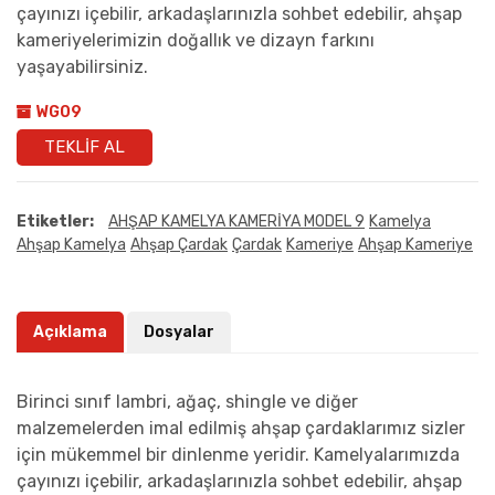
çayınızı içebilir, arkadaşlarınızla sohbet edebilir, ahşap
kameriyelerimizin doğallık ve dizayn farkını
yaşayabilirsiniz.
WG09
TEKLIF AL
Etiketler:
AHŞAP KAMELYA KAMERİYA MODEL 9
Kamelya
Ahşap Kamelya
Ahşap Çardak
Çardak
Kameriye
Ahşap Kameriye
Açıklama
Dosyalar
Birinci sınıf lambri, ağaç, shingle ve diğer
malzemelerden imal edilmiş ahşap çardaklarımız sizler
için mükemmel bir dinlenme yeridir. Kamelyalarımızda
çayınızı içebilir, arkadaşlarınızla sohbet edebilir, ahşap