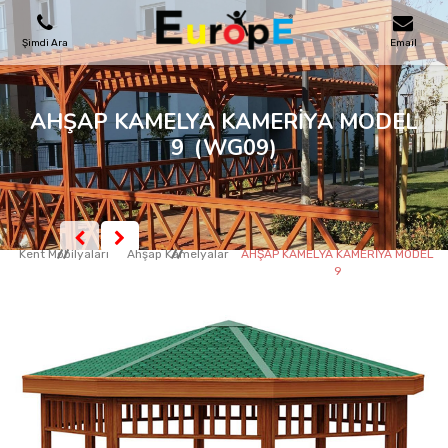
Şimdi Ara
Email
OYUN PARKLARI
AHŞAP KAMELYA KAMERİYA MODEL
9
(WG09)
SKATEPARKLAR
AHŞAP EVLER
Kent Mobilyaları
Ahşap Kamelyalar
AHŞAP KAMELYA KAMERİYA MODEL
9
KENT MOBILYALARI
SPOR ALANLARI
REFERANSLAR