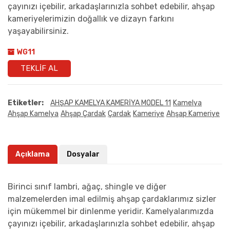
çayınızı içebilir, arkadaşlarınızla sohbet edebilir, ahşap
kameriyelerimizin doğallık ve dizayn farkını
yaşayabilirsiniz.
WG11
TEKLIF AL
Etiketler:
AHŞAP KAMELYA KAMERİYA MODEL 11
Kamelya
Ahşap Kamelya
Ahşap Çardak
Çardak
Kameriye
Ahşap Kameriye
Açıklama
Dosyalar
Birinci sınıf lambri, ağaç, shingle ve diğer
malzemelerden imal edilmiş ahşap çardaklarımız sizler
için mükemmel bir dinlenme yeridir. Kamelyalarımızda
çayınızı içebilir, arkadaşlarınızla sohbet edebilir, ahşap