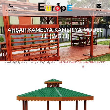
Şimdi Ara
Email
OYUN PARKLARI
AHŞAP KAMELYA KAMERİYA MODEL
11
(WG11)
SKATEPARKLAR
AHŞAP EVLER
Kent Mobilyaları
Ahşap Kamelyalar
AHŞAP KAMELYA KAMERİYA MODEL
11
KENT MOBILYALARI
SPOR ALANLARI
REFERANSLAR