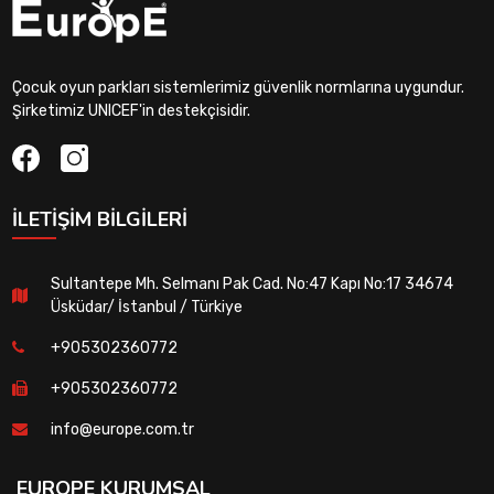
Çocuk oyun parkları sistemlerimiz güvenlik normlarına uygundur.
Şirketimiz UNICEF'in destekçisidir.
İLETIŞIM BILGILERI
Sultantepe Mh. Selmanı Pak Cad. No:47 Kapı No:17 34674
Üsküdar/ İstanbul / Türkiye
+905302360772
+905302360772
info@europe.com.tr
EUROPE KURUMSAL