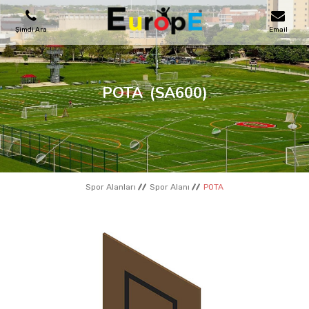
Şimdi Ara
Email
OYUN PARKLARI
POTA
(SA600)
SKATEPARKLAR
AHŞAP EVLER
Spor Alanları
Spor Alanı
POTA
KENT MOBILYALARI
SPOR ALANLARI
REFERANSLAR