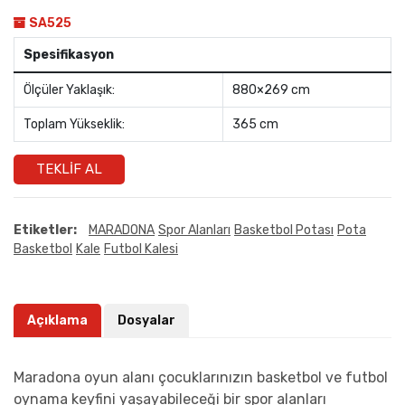
SA525
Spesifikasyon
Ölçüler Yaklaşık:
880×269 cm
Toplam Yükseklik:
365 cm
TEKLIF AL
Etiketler:
MARADONA
Spor Alanları
Basketbol Potası
Pota
Basketbol
Kale
Futbol Kalesi
Açıklama
Dosyalar
Maradona oyun alanı çocuklarınızın basketbol ve futbol
oynama keyfini yaşayabileceği bir spor alanları