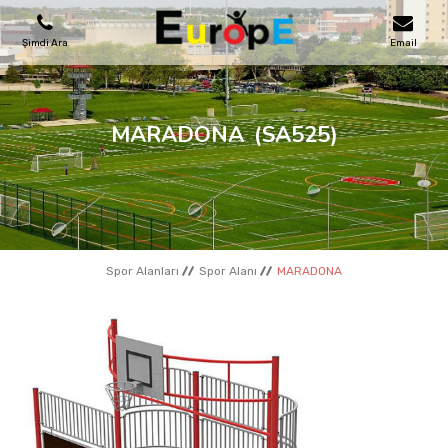
Şimdi Ara
Email
OYUN PARKLARI
MARADONA
(SA525)
SKATEPARKLAR
AHŞAP EVLER
Spor Alanları
Spor Alanı
MARADONA
KENT MOBILYALARI
SPOR ALANLARI
REFERANSLAR