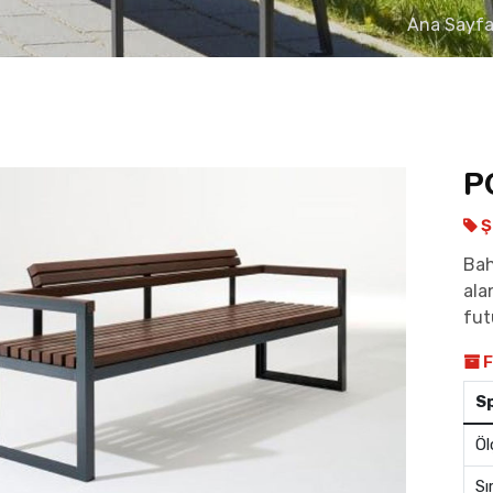
Ana Sayf
P
Ş
Bah
ala
fut
F
S
Öl
Sı