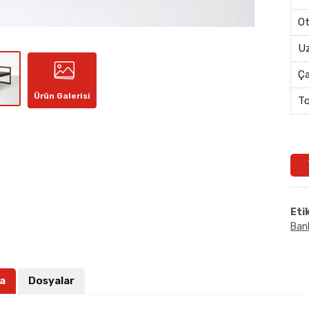
Ot
Uz
Ç
Ürün Galerisi
To
Eti
Ban
a
Dosyalar