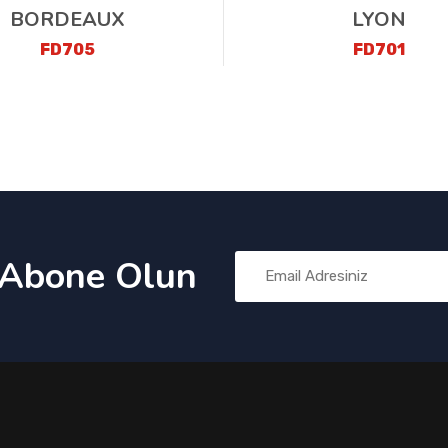
BORDEAUX
LYON
FD705
FD701
 Abone Olun