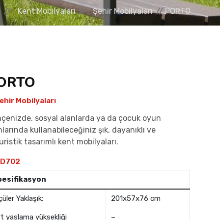
a
Kent Mobilyaları
Şehir Mobilyaları
PORTO
ORTO
ehir Mobilyaları
çenizde, sosyal alanlarda ya da çocuk oyun
nlarında kullanabileceğiniz şık, dayanıklı ve
uristik tasarımlı kent mobilyaları.
D702
pesifikasyon
çüler Yaklaşık:
201x57x76 cm
rt yaslama yüksekliği
–