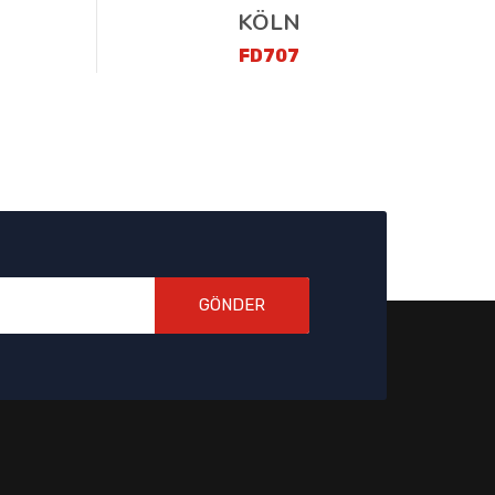
KÖLN
FD707
GÖNDER