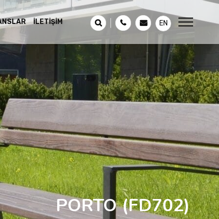
ANSLAR
İLETIŞIM
EN
PORTO
(FD702)