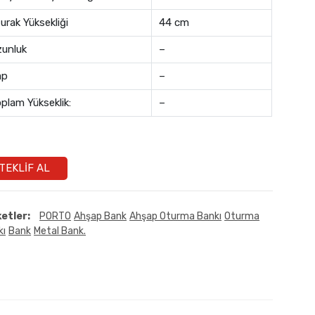
urak Yüksekliği
44 cm
unluk
–
ap
–
plam Yükseklik:
–
TEKLIF AL
ketler:
PORTO
Ahşap Bank
Ahşap Oturma Bankı
Oturma
kı
Bank
Metal Bank.