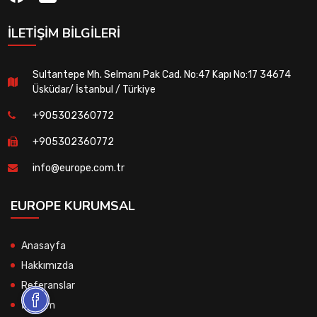
İLETIŞIM BILGILERI
Sultantepe Mh. Selmanı Pak Cad. No:47 Kapı No:17 34674
Üsküdar/ İstanbul / Türkiye
+905302360772
+905302360772
info@europe.com.tr
EUROPE KURUMSAL
Anasayfa
Hakkımızda
Referanslar
İletişim