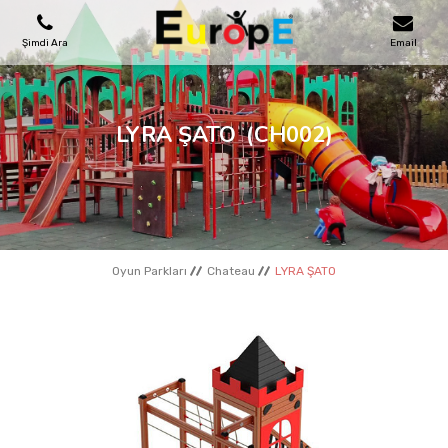
Şimdi Ara
Email
OYUN PARKLARI
LYRA ŞATO
(CH002)
SKATEPARKLAR
AHŞAP EVLER
Oyun Parkları
Chateau
LYRA ŞATO
KENT MOBILYALARI
SPOR ALANLARI
REFERANSLAR