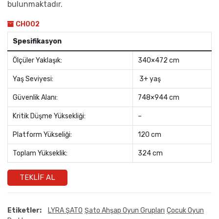
bulunmaktadır.
CH002
Spesifikasyon
Ölçüler Yaklaşık:
340×472 cm
Yaş Seviyesi:
3+ yaş
Güvenlik Alanı:
748×944 cm
Kritik Düşme Yüksekliği:
–
Platform Yükseliği:
120 cm
Toplam Yükseklik:
324 cm
TEKLIF AL
Etiketler:
LYRA ŞATO
Şato Ahşap Oyun Grupları
Çocuk Oyun