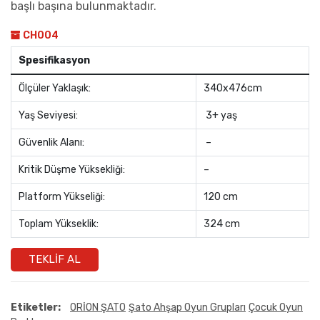
başlı başına bulunmaktadır.
CH004
Spesifikasyon
Ölçüler Yaklaşık:
340x476cm
Yaş Seviyesi:
3+ yaş
Güvenlik Alanı:
–
Kritik Düşme Yüksekliği:
–
Platform Yükseliği:
120 cm
Toplam Yükseklik:
324 cm
TEKLIF AL
Etiketler:
ORİON ŞATO
Şato Ahşap Oyun Grupları
Çocuk Oyun