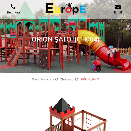
Şimdi Ara
Email
OYUN PARKLARI
ORİON ŞATO
(CH004)
SKATEPARKLAR
AHŞAP EVLER
Oyun Parkları
Chateau
ORİON ŞATO
KENT MOBILYALARI
SPOR ALANLARI
REFERANSLAR