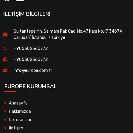
İLETIŞIM BILGILERI
Sultantepe Mh. Selmanı Pak Cad. No:47 Kapı No:17 34674
Üsküdar/ İstanbul / Türkiye
+905302360772
+905302360772
info@europe.com.tr
EUROPE KURUMSAL
Anasayfa
Hakkımızda
Referanslar
İletişim