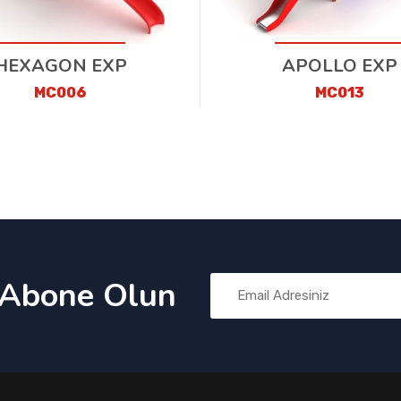
HEXAGON EXP
APOLLO EXP
MC006
MC013
 Abone Olun