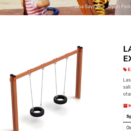
Ana Sayfa
Oyun Parkl
L
E
E
Las
sal
ota
M
S
Öl