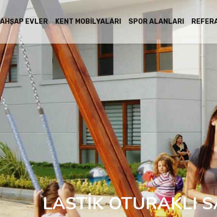
AHŞAP EVLER
KENT MOBILYALARI
SPOR ALANLARI
REFER
LASTİK OTURAKLI S