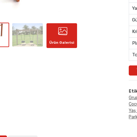
Ya
Gü
Kr
Ürün Galerisi
Pl
To
Eti
Grup
Çoc
Yaş 
Park