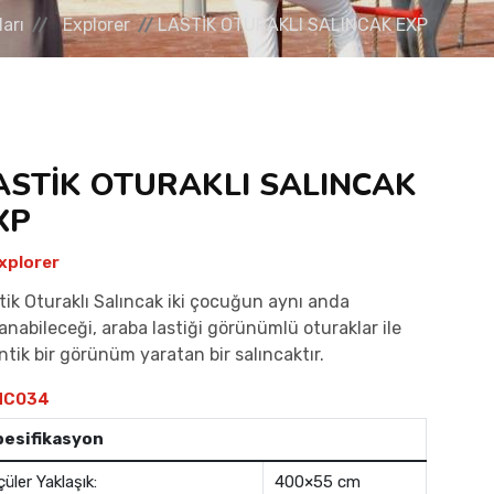
arı
Explorer
LASTİK OTURAKLI SALINCAK EXP
ASTİK OTURAKLI SALINCAK
XP
xplorer
tik Oturaklı Salıncak iki çocuğun aynı anda
lanabileceği, araba lastiği görünümlü oturaklar ile
ntik bir görünüm yaratan bir salıncaktır.
C034
pesifikasyon
çüler Yaklaşık:
400×55 cm