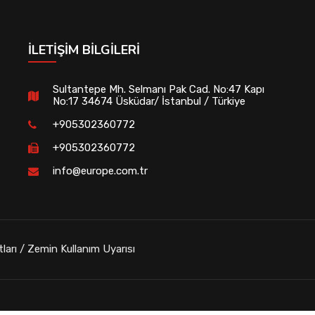
İLETIŞIM BILGILERI
Sultantepe Mh. Selmanı Pak Cad. No:47 Kapı
No:17 34674 Üsküdar/ İstanbul / Türkiye
+905302360772
+905302360772
info@europe.com.tr
tları / Zemin Kullanım Uyarısı