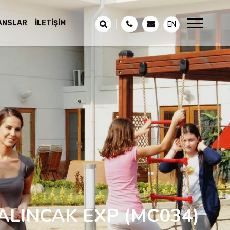
ANSLAR
İLETIŞIM
EN
ALINCAK EXP
(MC034)