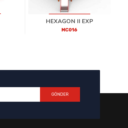
HEXAGON II EXP
MC016
GÖNDER