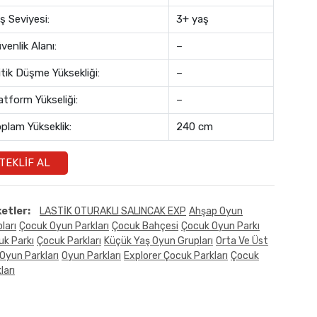
ş Seviyesi:
3+ yaş
venlik Alanı:
–
itik Düşme Yüksekliği:
–
atform Yükseliği:
–
plam Yükseklik:
240 cm
TEKLIF AL
ketler:
LASTİK OTURAKLI SALINCAK EXP
Ahşap Oyun
ları
Çocuk Oyun Parkları
Çocuk Bahçesi
Çocuk Oyun Parkı
uk Parkı
Çocuk Parkları
Küçük Yaş Oyun Grupları
Orta Ve Üst
Oyun Parkları
Oyun Parkları
Explorer Çocuk Parkları
Çocuk
ları