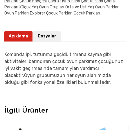
Parkları
Çocuk Bahçesi
Çocuk Oyun Parkı
Çocuk Parkı
Çocuk
Parkları
Küçük Yaş Oyun Grupları
Orta Ve Üst Yaş Oyun Parkları
Oyun Parkları
Explorer Çocuk Parkları
Çocuk Parkları
Açıklama
Dosyalar
Komanda ipi, tutunma geçidi, tırmana kayma gibi
aktiviteleri barındıran çocuk oyun parkımız çocuğunuz
iyi vakit geçirmesinde tamamıylen yardımcı
olacaktır.Oyun grubumuzun her oyun alanımızda
olduğu gibi fonksiyonel özellikleri bulunmaktadır.
İlgili Ürünler