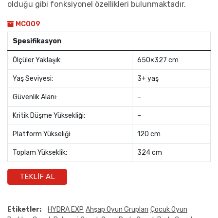
olduğu gibi fonksiyonel özellikleri bulunmaktadır.
MC009
Spesifikasyon
Ölçüler Yaklaşık:
650×327 cm
Yaş Seviyesi:
3+ yaş
Güvenlik Alanı:
–
Kritik Düşme Yüksekliği:
–
Platform Yükseliği:
120 cm
Toplam Yükseklik:
324 cm
TEKLIF AL
Etiketler:
HYDRA EXP
Ahşap Oyun Grupları
Çocuk Oyun