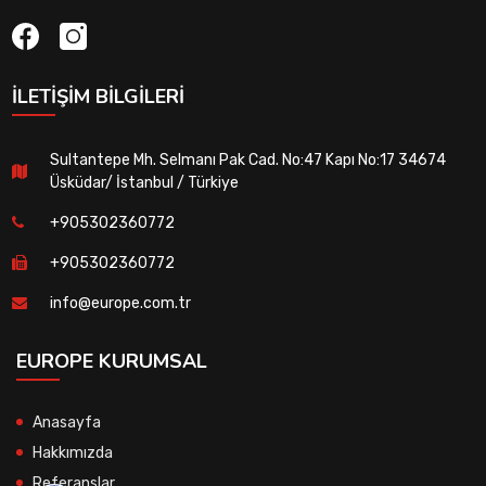
İLETIŞIM BILGILERI
Sultantepe Mh. Selmanı Pak Cad. No:47 Kapı No:17 34674
Üsküdar/ İstanbul / Türkiye
+905302360772
+905302360772
info@europe.com.tr
EUROPE KURUMSAL
Anasayfa
Hakkımızda
Referanslar