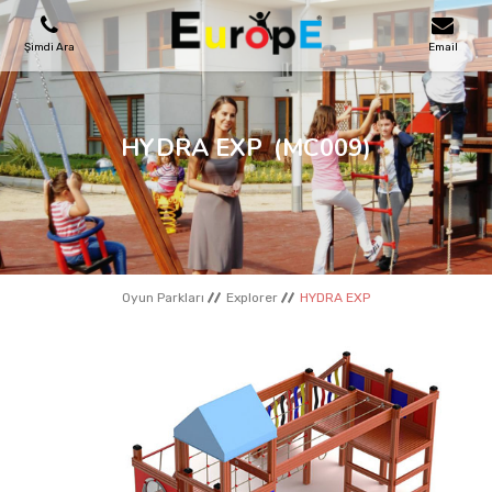
Şimdi Ara
Email
OYUN PARKLARI
HYDRA EXP
(MC009)
SKATEPARKLAR
AHŞAP EVLER
Oyun Parkları
Explorer
HYDRA EXP
KENT MOBILYALARI
SPOR ALANLARI
REFERANSLAR