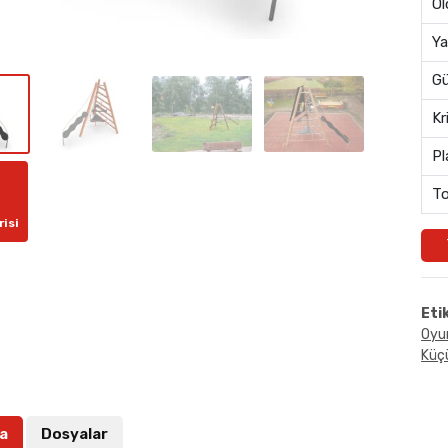
Öl
Ya
Gü
Kr
Pl
To
risi
Eti
Oyu
Küçü
a
Dosyalar