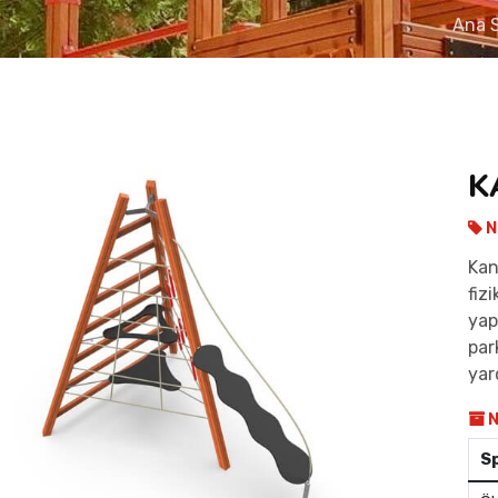
Ana 
K
N
Kan
fiz
yap
par
yar
N
S