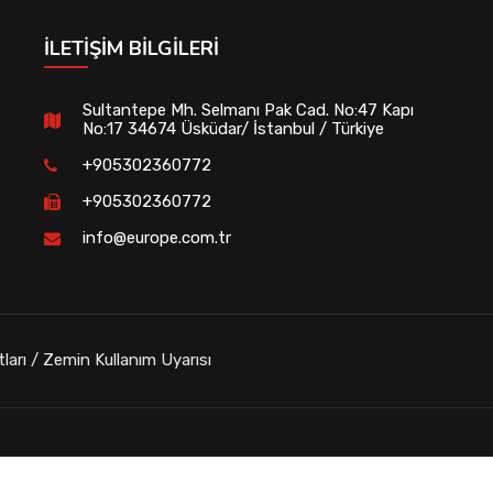
İLETIŞIM BILGILERI
Sultantepe Mh. Selmanı Pak Cad. No:47 Kapı
No:17 34674 Üsküdar/ İstanbul / Türkiye
+905302360772
+905302360772
info@europe.com.tr
tları / Zemin Kullanım Uyarısı