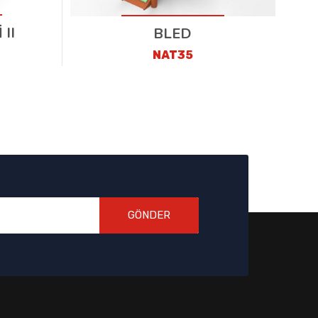
II
BLED
NAT35
GÖNDER