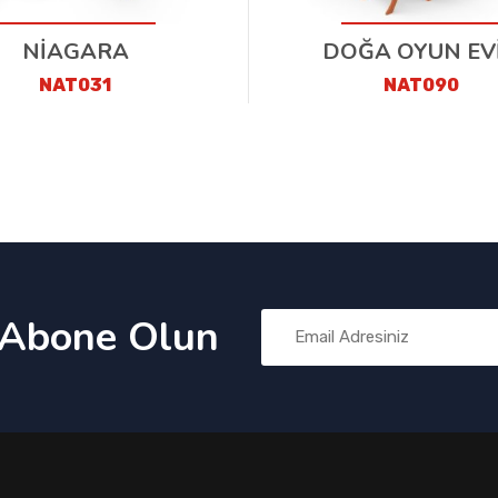
NİAGARA
DOĞA OYUN EVİ 
NAT031
NAT090
 Abone Olun