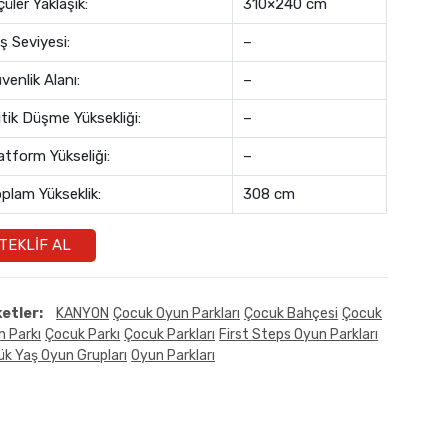
çüler Yaklaşık:
310×240 cm
ş Seviyesi:
–
venlik Alanı:
–
itik Düşme Yüksekliği:
–
atform Yükseliği:
–
plam Yükseklik:
308 cm
TEKLIF AL
ketler:
KANYON
Çocuk Oyun Parkları
Çocuk Bahçesi
Çocuk
n Parkı
Çocuk Parkı
Çocuk Parkları
First Steps Oyun Parkları
k Yaş Oyun Grupları
Oyun Parkları