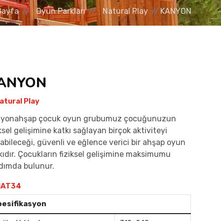
Sayfa
Oyun Parkları
Natural Play
KANYON
ANYON
atural Play
yonahşap çocuk oyun grubumuz çocuğunuzun
iksel gelişimine katkı sağlayan birçok aktiviteyi
abileceği, güvenli ve eğlence verici bir ahşap oyun
kıdır. Çocukların fiziksel gelişimine maksimumu
dımda bulunur.
AT34
pesifikasyon