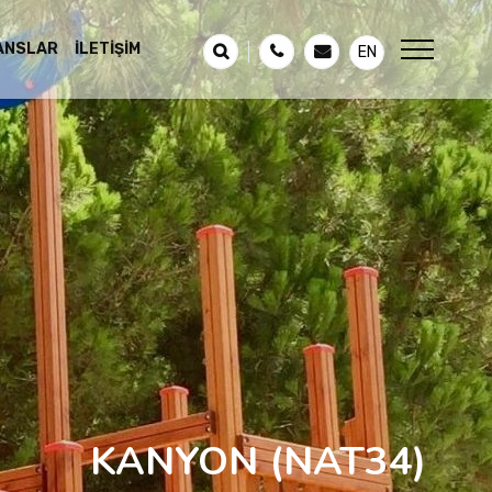
ANSLAR
İLETIŞIM
EN
KANYON
(NAT34)