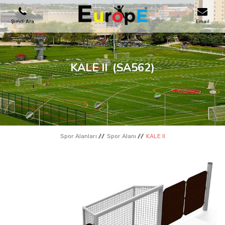
Şimdi Ara
Email
OYUN PARKLARI
KALE II
(SA562)
SKATEPARKLAR
AHŞAP EVLER
Spor Alanları
Spor Alanı
KALE II
KENT MOBILYALARI
SPOR ALANLARI
REFERANSLAR