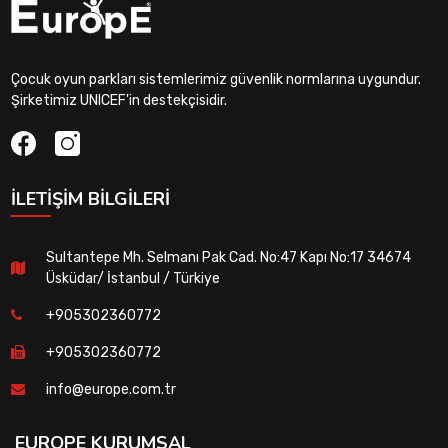
Çocuk oyun parkları sistemlerimiz güvenlik normlarına uygundur.
Şirketimiz UNICEF'in destekçisidir.
İLETIŞIM BILGILERI
Sultantepe Mh. Selmanı Pak Cad. No:47 Kapı No:17 34674
Üsküdar/ İstanbul / Türkiye
+905302360772
+905302360772
info@europe.com.tr
EUROPE KURUMSAL