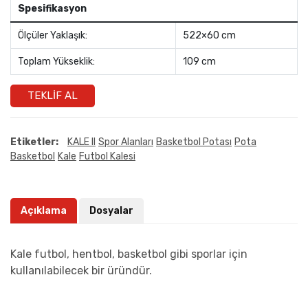
Spesifikasyon
Ölçüler Yaklaşık:
522×60 cm
Toplam Yükseklik:
109 cm
TEKLIF AL
Etiketler:
KALE II
Spor Alanları
Basketbol Potası
Pota
Basketbol
Kale
Futbol Kalesi
Açıklama
Dosyalar
Kale futbol, hentbol, basketbol gibi sporlar için
kullanılabilecek bir üründür.