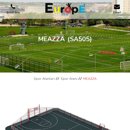
Şimdi Ara
Email
OYUN PARKLARI
MEAZZA
(SA505)
SKATEPARKLAR
AHŞAP EVLER
Spor Alanları
Spor Alanı
MEAZZA
KENT MOBILYALARI
SPOR ALANLARI
REFERANSLAR