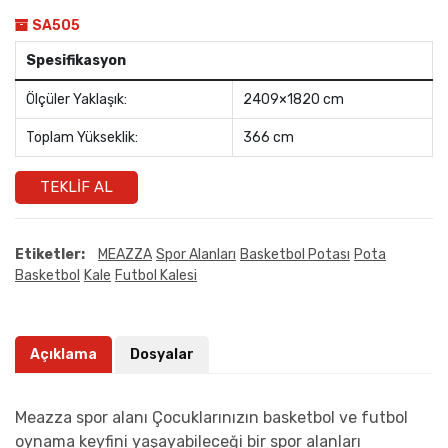
SA505
Spesifikasyon
Ölçüler Yaklaşık:
2409×1820 cm
Toplam Yükseklik:
366 cm
TEKLIF AL
Etiketler:
MEAZZA
Spor Alanları
Basketbol Potası
Pota
Basketbol
Kale
Futbol Kalesi
Açıklama
Dosyalar
Meazza spor alanı Çocuklarınızın basketbol ve futbol
oynama keyfini yaşayabileceği bir spor alanları