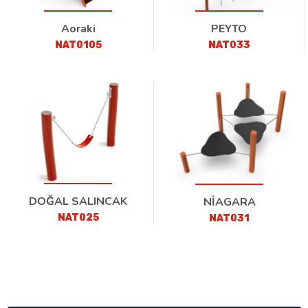
Aoraki
PEYTO
NAT0105
NAT033
DOĞAL SALINCAK
NİAGARA
NAT025
NAT031