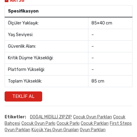
NAT38
Spesifikasyon
Ölçüler Yaklaşık:
85×40 cm
Yaş Seviyesi:
–
Güvenlik Alanı:
–
Kritik Düşme Yüksekliği:
–
Platform Yükseliği:
–
Toplam Yükseklik:
85 cm
TEKLIF AL
Etiketler:
DOĞAL MİDİLLİ ZIPZIP
Çocuk Oyun Parkları
Çocuk
Bahçesi
Çocuk Oyun Parkı
Çocuk Parkı
Çocuk Parkları
First Steps
Oyun Parkları
Küçük Yaş Oyun Grupları
Oyun Parkları