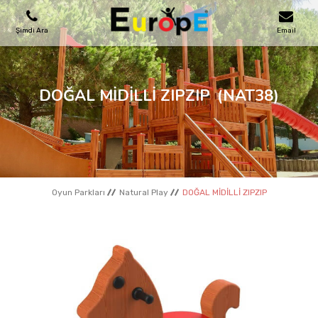
Şimdi Ara
Email
OYUN PARKLARI
DOĞAL MİDİLLİ ZIPZIP
(NAT38)
SKATEPARKLAR
AHŞAP EVLER
Oyun Parkları
Natural Play
DOĞAL MİDİLLİ ZIPZIP
KENT MOBILYALARI
SPOR ALANLARI
REFERANSLAR