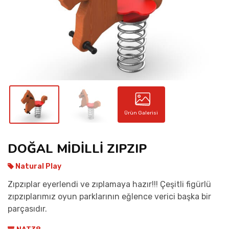
İLETIŞIM
Ürün Galerisi
DOĞAL MİDİLLİ ZIPZIP
Natural Play
Zıpzıplar eyerlendi ve zıplamaya hazır!!! Çeşitli figürlü
zıpzıplarımız oyun parklarının eğlence verici başka bir
parçasıdır.