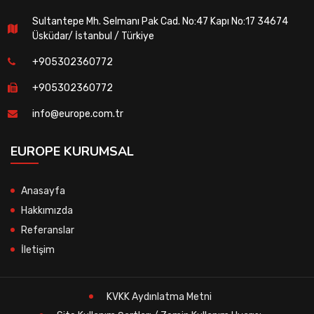
Sultantepe Mh. Selmanı Pak Cad. No:47 Kapı No:17 34674
Üsküdar/ İstanbul / Türkiye
+905302360772
+905302360772
info@europe.com.tr
EUROPE KURUMSAL
Anasayfa
Hakkımızda
Referanslar
İletişim
KVKK Aydınlatma Metni