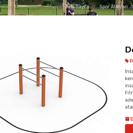
Ana Sayfa
Spor Alanları
D
D
İns
ken
ins
Fit
ade
atab
D