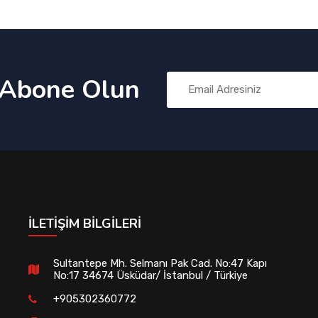
 Abone Olun
İLETIŞIM BILGILERI
Sultantepe Mh. Selmanı Pak Cad. No:47 Kapı
No:17 34674 Üsküdar/ İstanbul / Türkiye
+905302360772