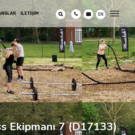
ANSLAR
İLETIŞIM
EN
ss Ekipmanı 7
(D17133)