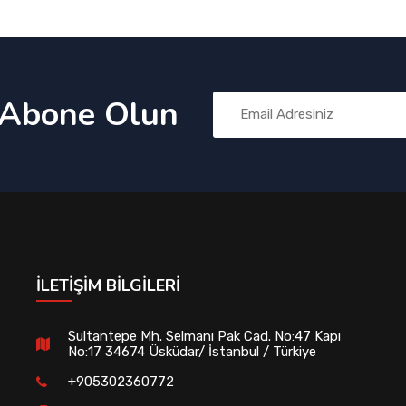
 Abone Olun
İLETIŞIM BILGILERI
Sultantepe Mh. Selmanı Pak Cad. No:47 Kapı
No:17 34674 Üsküdar/ İstanbul / Türkiye
+905302360772