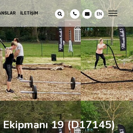
ANSLAR
İLETIŞIM
EN
s Ekipmanı 19
(D17145)