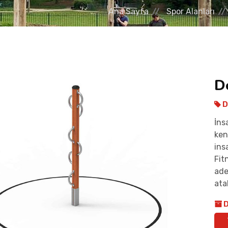
Ana Sayfa
Spor Alanları
D
D
İns
ken
ins
Fit
ade
atab
D