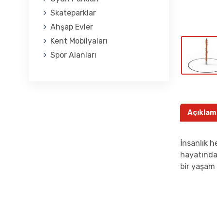
Skateparklar
Ahşap Evler
Kent Mobilyaları
Spor Alanları
Açıklam
İnsanlık h
hayatında 
bir yaşam i