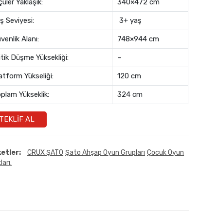
çüler Yaklaşık:
340×472 cm
ş Seviyesi:
3+ yaş
venlik Alanı:
748×944 cm
itik Düşme Yüksekliği:
–
atform Yükseliği:
120 cm
plam Yükseklik:
324 cm
TEKLIF AL
ketler:
CRUX ŞATO
Şato Ahşap Oyun Grupları
Çocuk Oyun
ları.