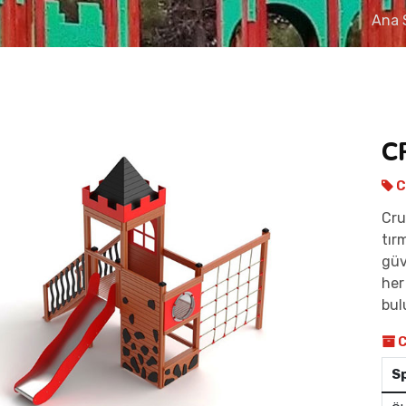
Ana 
C
C
Cru
tır
güv
her
bul
C
S