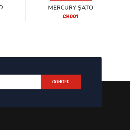
O
MERCURY ŞATO
CH001
GÖNDER