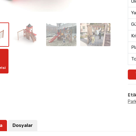
Öl
Ya
Gü
Kr
Pl
To
risi
Eti
Park
a
Dosyalar