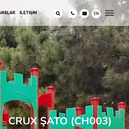
ANSLAR
İLETIŞIM
EN
CRUX ŞATO
(CH003)