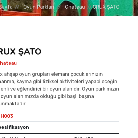
Sayfa
Oyun Parkları
Chateau
CRUX ŞATO
RUX ŞATO
hateau
x ahşap oyun grupları elemanı çocuklarınızın
manma, kayma gibi fiziksel aktiviteleri yapabileceğin
enli ve eğlendirici bir oyun alanıdır. Oyun parkımızın
 oyun alanımızda olduğu gibi başlı başına
unmaktadır.
H003
pesifikasyon