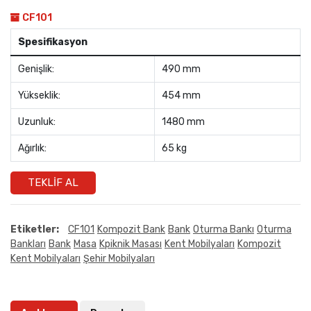
CF101
Spesifikasyon
Genişlik:
490 mm
Yükseklik:
454 mm
Uzunluk:
1480 mm
Ağırlık:
65 kg
TEKLIF AL
Etiketler:
CF101
Kompozit Bank
Bank
Oturma Bankı
Oturma
Bankları
Bank
Masa
Kpiknik Masası
Kent Mobilyaları
Kompozit
Kent Mobilyaları
Şehir Mobilyaları