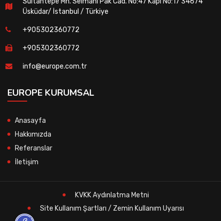
Sultantepe Mh. Selmanı Pak Cad. No:47 Kapı No:17 34674
Üsküdar/ İstanbul / Türkiye
+905302360772
+905302360772
info@europe.com.tr
EUROPE KURUMSAL
Anasayfa
Hakkımızda
Referanslar
İletişim
KVKK Aydınlatma Metni
Site Kullanım Şartları / Zemin Kullanım Uyarısı