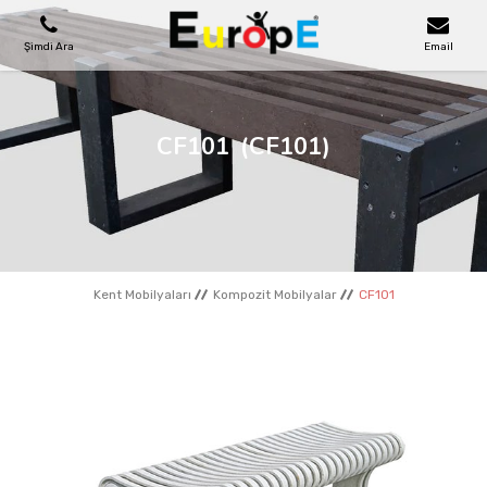
Şimdi Ara
Email
OYUN PARKLARI
CF101
(CF101)
SKATEPARKLAR
AHŞAP EVLER
Kent Mobilyaları
Kompozit Mobilyalar
CF101
KENT MOBILYALARI
SPOR ALANLARI
REFERANSLAR