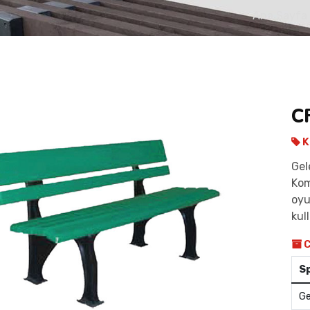
Ana Sayfa
C
K
Gel
Kom
oyu
kull
C
S
Ge