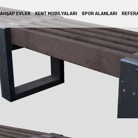
AHŞAP EVLER
KENT MOBILYALARI
SPOR ALANLARI
REFER