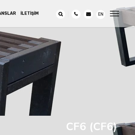
ANSLAR
İLETIŞIM
EN
CF6
(CF6)