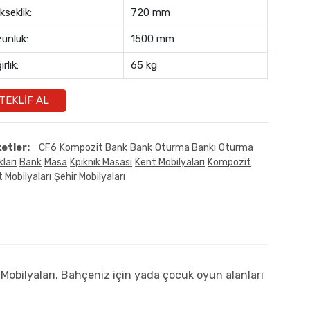
kseklik:
720 mm
unluk:
1500 mm
ırlık:
65 kg
TEKLIF AL
ketler:
CF6
Kompozit Bank
Bank
Oturma Bankı
Oturma
ları
Bank
Masa
Kpiknik Masası
Kent Mobilyaları
Kompozit
 Mobilyaları
Şehir Mobilyaları
Mobilyaları. Bahçeniz için yada çocuk oyun alanları