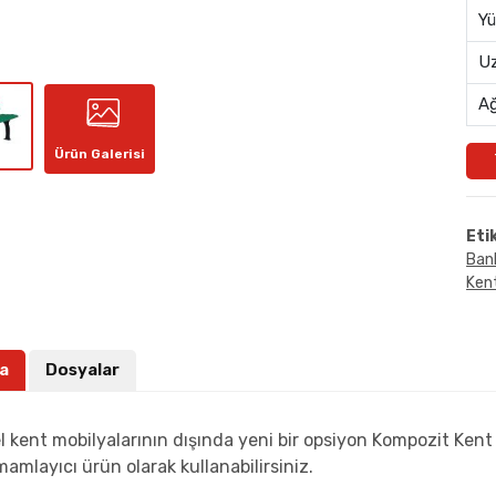
Yü
Uz
Ağ
Ürün Galerisi
Eti
Bank
Kent
a
Dosyalar
 kent mobilyalarının dışında yeni bir opsiyon Kompozit Kent 
amamlayıcı ürün olarak kullanabilirsiniz.