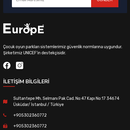
Çocuk oyun parkları sistemlerimiz güvenlik normlarına uygundur.
Şirketimiz UNICEF'in destekçisidir.
İLETIŞIM BILGILERI
Sultantepe Mh. Selmanı Pak Cad. No:47 Kapı No:17 34674
Üsküdar/ İstanbul / Türkiye
+905302360772
+905302360772