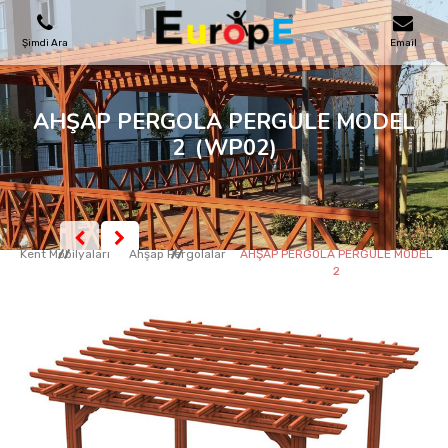
Şimdi Ara
Email
OYUN PARKLARI
AHŞAP PERGOLA PERGULE MODEL
2
(WP02)
SKATEPARKLAR
AHŞAP EVLER
Kent Mobilyaları
Ahşap Pergolalar
AHŞAP PERGOLA PERGULE MODEL
2
KENT MOBILYALARI
SPOR ALANLARI
REFERANSLAR