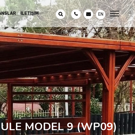
ANSLAR
İLETIŞIM
EN
ULE MODEL 9
(WP09)