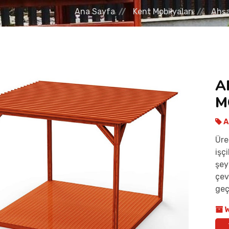
Ana Sayfa
Kent Mobilyaları
Ahşa
A
M
A
Üre
işç
şey
çev
geç
W