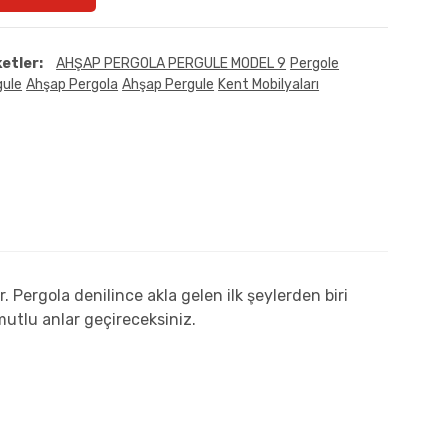
ketler:
AHŞAP PERGOLA PERGULE MODEL 9
Pergole
gule
Ahşap Pergola
Ahşap Pergule
Kent Mobilyaları
r. Pergola denilince akla gelen ilk şeylerden biri
mutlu anlar geçireceksiniz.