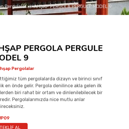
p Pergolalar
AHŞAP PERGOLA PERGULE MODEL 9
HŞAP PERGOLA PERGULE
ODEL 9
hşap Pergolalar
ttiğimiz tüm pergolalarda dizayn ve birinci sınıf
ilik en önde gelir. Pergola denilince akla gelen ilk
lerden biri rahat bir ortam ve dinlenilebilecek bir
redir. Pergolalarımızda nice mutlu anlar
ireceksiniz.
P09
TEKLIF AL