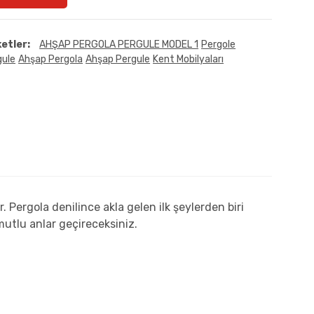
ketler:
AHŞAP PERGOLA PERGULE MODEL 1
Pergole
gule
Ahşap Pergola
Ahşap Pergule
Kent Mobilyaları
r. Pergola denilince akla gelen ilk şeylerden biri
mutlu anlar geçireceksiniz.