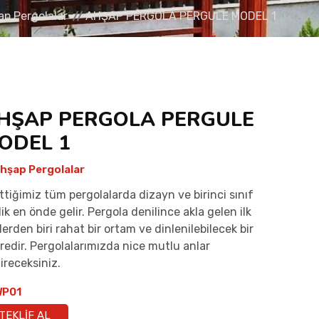
p Pergolalar
AHŞAP PERGOLA PERGULE MODEL 1
HŞAP PERGOLA PERGULE
ODEL 1
hşap Pergolalar
ttiğimiz tüm pergolalarda dizayn ve birinci sınıf
ilik en önde gelir. Pergola denilince akla gelen ilk
lerden biri rahat bir ortam ve dinlenilebilecek bir
redir. Pergolalarımızda nice mutlu anlar
ireceksiniz.
P01
TEKLIF AL