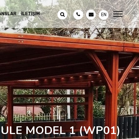
ANSLAR
İLETIŞIM
EN
ULE MODEL 1
(WP01)