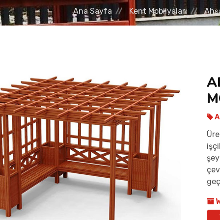
Ana Sayfa
Kent Mobilyaları
Ahşa
A
M
A
Üre
işç
şey
çev
geç
W