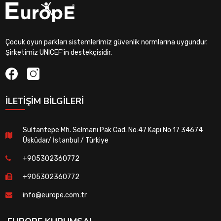
Çocuk oyun parkları sistemlerimiz güvenlik normlarına uygundur.
Şirketimiz UNICEF'in destekçisidir.
İLETIŞIM BILGILERI
Sultantepe Mh. Selmanı Pak Cad. No:47 Kapı No:17 34674
Üsküdar/ İstanbul / Türkiye
+905302360772
+905302360772
info@europe.com.tr