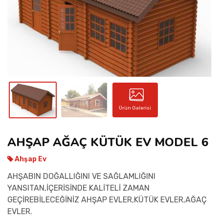
İLETIŞIM
Ürün Galerisi
AHŞAP AĞAÇ KÜTÜK EV MODEL 6
Ahşap Ev
AHŞABIN DOĞALLIĞINI VE SAĞLAMLIĞINI
YANSITAN,İÇERİSİNDE KALİTELİ ZAMAN
GEÇİREBİLECEĞİNİZ AHŞAP EVLER,KÜTÜK EVLER,AĞAÇ
EVLER.