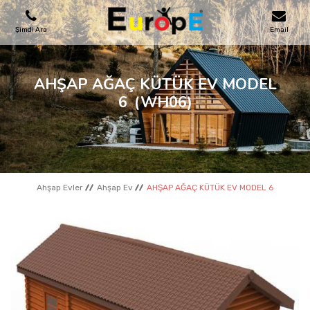
Şimdi Ara
Email
OYUN PARKLARI
AHŞAP AĞAÇ KÜTÜK EV MODEL
6
(WH06)
SKATEPARKLAR
AHŞAP EVLER
Ahşap Evler
Ahşap Ev
AHŞAP AĞAÇ KÜTÜK EV MODEL 6
KENT MOBILYALARI
SPOR ALANLARI
REFERANSLAR