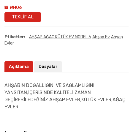
WH06
TEKLIF AL
Etiketler:
AHŞAP AĞAÇ KÜTÜK EV MODEL 6
Ahşap Ev
Ahşap
Evler
Açıklama
Dosyalar
AHŞABIN DOĞALLIĞINI VE SAĞLAMLIĞINI
YANSITAN,İÇERİSİNDE KALİTELİ ZAMAN
GEÇİREBİLECEĞİNİZ AHŞAP EVLER,KÜTÜK EVLER,AĞAÇ
EVLER.