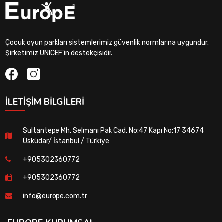
Çocuk oyun parkları sistemlerimiz güvenlik normlarına uygundur.
Şirketimiz UNICEF'in destekçisidir.
İLETIŞIM BILGILERI
Sultantepe Mh. Selmanı Pak Cad. No:47 Kapı No:17 34674
Üsküdar/ İstanbul / Türkiye
+905302360772
+905302360772
info@europe.com.tr