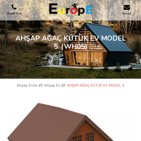
Şimdi Ara
Email
OYUN PARKLARI
AHŞAP AĞAÇ KÜTÜK EV MODEL
5
(WH05)
SKATEPARKLAR
AHŞAP EVLER
Ahşap Evler
Ahşap Ev
AHŞAP AĞAÇ KÜTÜK EV MODEL 5
KENT MOBILYALARI
SPOR ALANLARI
REFERANSLAR