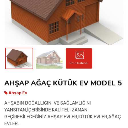
İLETIŞIM
Ürün Galerisi
AHŞAP AĞAÇ KÜTÜK EV MODEL 5
Ahşap Ev
AHŞABIN DOĞALLIĞINI VE SAĞLAMLIĞINI
YANSITAN,İÇERİSİNDE KALİTELİ ZAMAN
GEÇİREBİLECEĞİNİZ AHŞAP EVLER,KÜTÜK EVLER,AĞAÇ
EVLER.