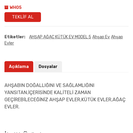
WH05
TEKLIF AL
Etiketler:
AHŞAP AĞAÇ KÜTÜK EV MODEL 5
Ahşap Ev
Ahşap
Evler
Açıklama
Dosyalar
AHŞABIN DOĞALLIĞINI VE SAĞLAMLIĞINI
YANSITAN,İÇERİSİNDE KALİTELİ ZAMAN
GEÇİREBİLECEĞİNİZ AHŞAP EVLER,KÜTÜK EVLER,AĞAÇ
EVLER.