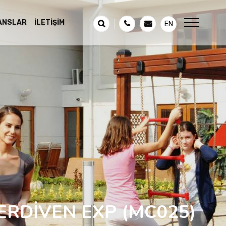
ANSLAR
İLETIŞIM
EN
ERDİVEN EXP
(MC025)