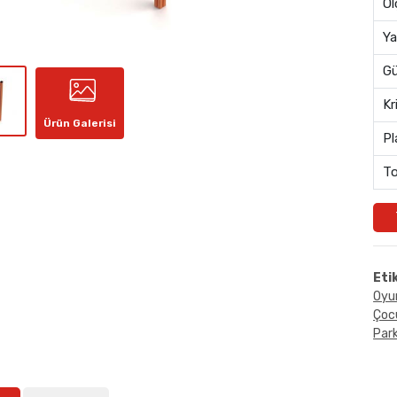
Öl
Ya
Gü
Kr
Ürün Galerisi
Pl
To
Eti
Oyun
Çocu
Park