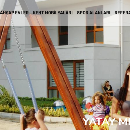
AHŞAP EVLER
KENT MOBILYALARI
SPOR ALANLARI
REFER
YATAY M