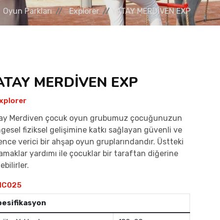
Oyun Parkları
Explorer
YATAY MERDİVEN EXP
ATAY MERDİVEN EXP
xplorer
ay Merdiven çocuk oyun grubumuz çocuğunuzun
gesel fiziksel gelişimine katkı sağlayan güvenli ve
ence verici bir ahşap oyun gruplarındandır. Üstteki
amaklar yardımı ile çocuklar bir taraftan diğerine
bilirler.
C025
pesifikasyon