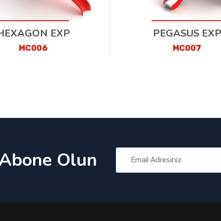
HEXAGON EXP
PEGASUS EX
MC006
MC007
 Abone Olun