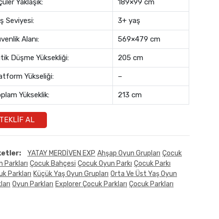
çüler Yaklaşık:
189×99 cm
ş Seviyesi:
3+ yaş
venlik Alanı:
569×479 cm
itik Düşme Yüksekliği:
205 cm
atform Yükseliği:
–
plam Yükseklik:
213 cm
TEKLIF AL
ketler:
YATAY MERDİVEN EXP
Ahşap Oyun Grupları
Çocuk
 Parkları
Çocuk Bahçesi
Çocuk Oyun Parkı
Çocuk Parkı
k Parkları
Küçük Yaş Oyun Grupları
Orta Ve Üst Yaş Oyun
ları
Oyun Parkları
Explorer Çocuk Parkları
Çocuk Parkları