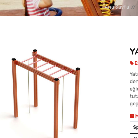
Ana Sayfa
Y
E
Yat
den
eğl
tut
geçe
M
S