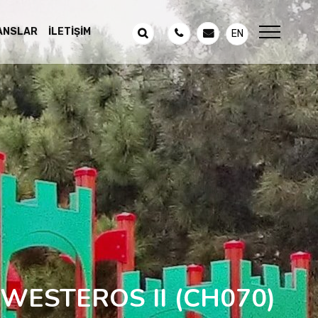
ANSLAR
İLETIŞIM
EN
WESTEROS II
(CH070)