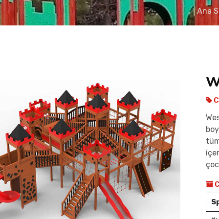
Ana S
W
C
Wes
boy
tüm
içe
çoc
C
S