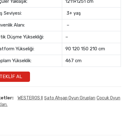
çüler Yaklaşık:
1211×1251 cm
ş Seviyesi:
3+ yaş
venlik Alanı:
–
itik Düşme Yüksekliği:
–
atform Yükseliği:
90 120 150 210 cm
plam Yükseklik:
467 cm
TEKLIF AL
ketler:
WESTEROS II
Şato Ahşap Oyun Grupları
Çocuk Oyun
ları.