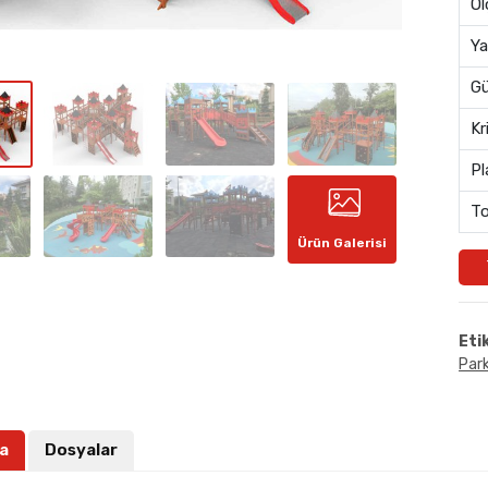
Öl
Ya
Gü
Kr
Pl
To
Ürün Galerisi
Eti
Park
a
Dosyalar