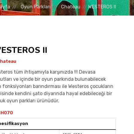
ayfa
Oyun Parkları
Chateau
WESTEROS II
ESTEROS II
hateau
teros tüm ihtişamıyla karşınızda !!! Devasa
utları ve içinde bir oyun parkında bulunabilecek
 fonksiyonları barındırması ile Westeros çocukların
risinde kendini şato diyarında hayal edebileceği bir
uk oyun parkları ürünüdür.
H070
pesifikasyon