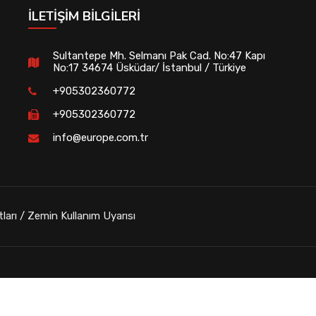
İLETIŞIM BILGILERI
Sultantepe Mh. Selmanı Pak Cad. No:47 Kapı
No:17 34674 Üsküdar/ İstanbul / Türkiye
+905302360772
+905302360772
info@europe.com.tr
tları / Zemin Kullanım Uyarısı