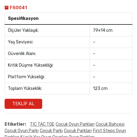
FS0041
Spesifikasyon
Ölçüler Yaklaşık:
79×14 cm
Yaş Seviyesi:
–
Güvenlik Alanı:
–
Kritik Düşme Yüksekliği:
–
Platform Yükseliği:
–
Toplam Yükseklik:
123 cm
TEKLIF AL
Etiketler:
TİC TAC TOE
Çocuk Oyun Parkları
Çocuk Bahçesi
Çocuk Oyun Parkı
Çocuk Parkı
Çocuk Parkları
First Steps Oyun