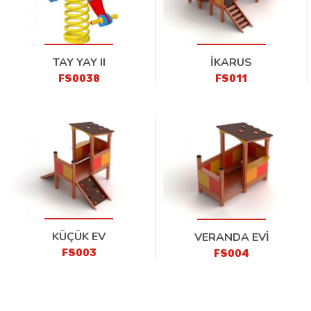
TAY YAY II
İKARUS
FS0038
FS011
KÜÇÜK EV
VERANDA EVİ
FS003
FS004