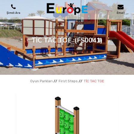
Şimdi Ara
Email
OYUN PARKLARI
TİC TAC TOE
(FS0041)
SKATEPARKLAR
AHŞAP EVLER
Oyun Parkları
First Steps
TİC TAC TOE
KENT MOBILYALARI
SPOR ALANLARI
REFERANSLAR