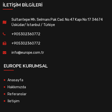
İLETIŞIM BILGILERI
Sultantepe Mh. Selmanı Pak Cad. No:47 Kapı No:17 34674
Üsküdar/ İstanbul / Türkiye
+905302360772
+905302360772
info@europe.com.tr
EUROPE KURUMSAL
Anasayfa
Hakkımızda
Referanslar
İletişim