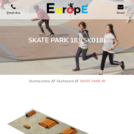
Şimdi Ara
Email
OYUN PARKLARI
SKATE PARK 18
(SK018)
SKATEPARKLAR
AHŞAP EVLER
Skateparklar
Skatepark
SKATE PARK 18
KENT MOBILYALARI
SPOR ALANLARI
REFERANSLAR