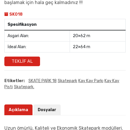
başlamak için hala geç kalmadınız !!!
SK018
Spesifikasyon
Asgari Alan:
20×62 m
İdeal Alan:
22×64 m
TEKLIF AL
Etiketler:
SKATE PARK 18
Skatepark
Kay Kay Parkı
Kay Kay
Pisti
Skatepark.
Açıklama
Dosyalar
Uzun ömürlü, Kaliteli ve Ekonomik Skatepark modülleri.