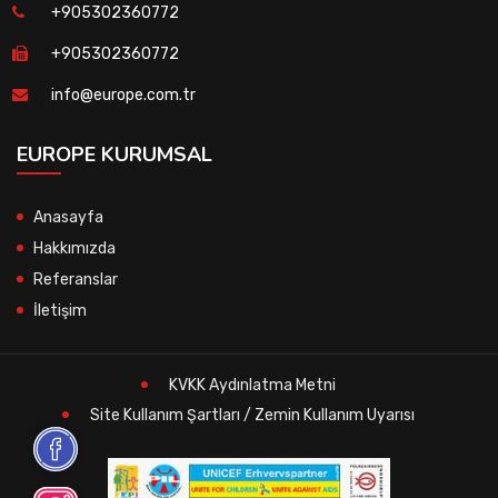
+905302360772
+905302360772
info@europe.com.tr
EUROPE KURUMSAL
Anasayfa
Hakkımızda
Referanslar
İletişim
KVKK Aydınlatma Metni
Site Kullanım Şartları / Zemin Kullanım Uyarısı