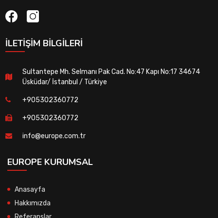
İLETIŞIM BILGILERI
Sultantepe Mh. Selmanı Pak Cad. No:47 Kapı No:17 34674
Üsküdar/ İstanbul / Türkiye
+905302360772
+905302360772
info@europe.com.tr
EUROPE KURUMSAL
Anasayfa
Hakkımızda
Referanslar