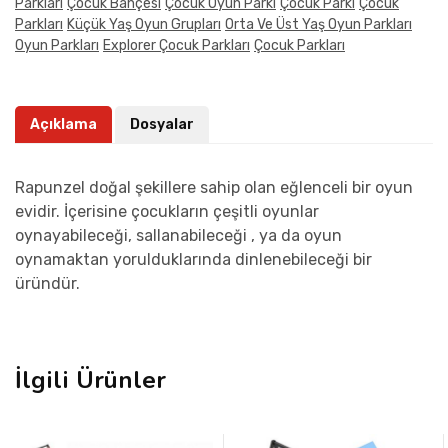
Parkları
Çocuk Bahçesi
Çocuk Oyun Parkı
Çocuk Parkı
Çocuk
Parkları
Küçük Yaş Oyun Grupları
Orta Ve Üst Yaş Oyun Parkları
Oyun Parkları
Explorer Çocuk Parkları
Çocuk Parkları
Açıklama
Dosyalar
Rapunzel doğal şekillere sahip olan eğlenceli bir oyun
evidir. İçerisine çocukların çeşitli oyunlar
oynayabileceği, sallanabileceği , ya da oyun
oynamaktan yorulduklarında dinlenebileceği bir
üründür.
İlgili Ürünler