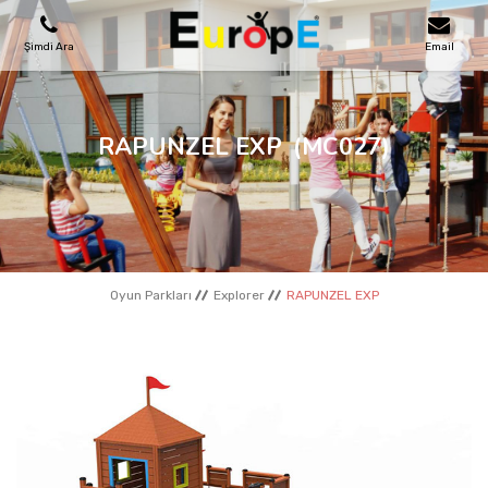
Şimdi Ara
Email
OYUN PARKLARI
RAPUNZEL EXP
(MC027)
SKATEPARKLAR
AHŞAP EVLER
Oyun Parkları
Explorer
RAPUNZEL EXP
KENT MOBILYALARI
SPOR ALANLARI
REFERANSLAR