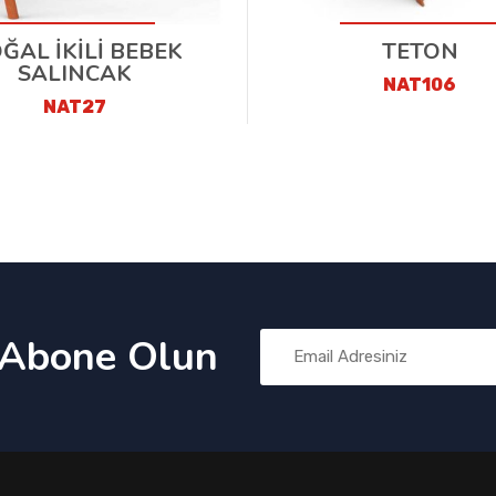
ĞAL İKİLİ BEBEK
TETON
SALINCAK
NAT106
NAT27
 Abone Olun