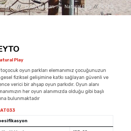
 Sayfa
Oyun Parkları
Natural Play
PEYTO
EYTO
atural Play
toçocuk oyun parkları elemanımız çocuğunuzun
gesel fiziksel gelişimine katkı sağlayan güvenli ve
ence verici bir ahşap oyun parkıdır. Oyun alanı
manımızın her oyun alanımızda olduğu gibi başlı
ına bulunmaktadır
AT033
pesifikasyon