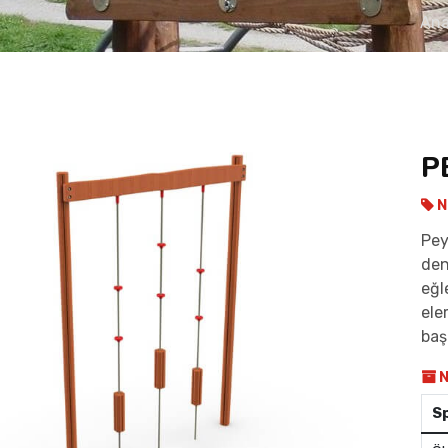
Ana
P
N
Pey
den
eğl
ele
baş
N
S