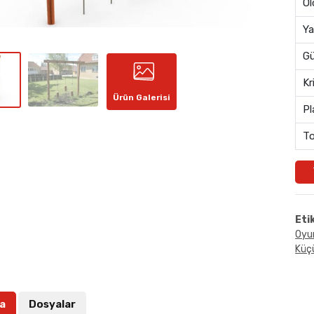
Öl
Ya
Gü
Kr
Ürün Galerisi
Pl
To
Eti
Oyu
Küçü
a
Dosyalar