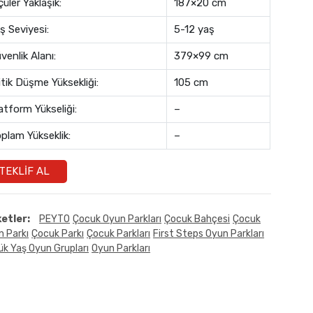
çüler Yaklaşık:
187×20 cm
ş Seviyesi:
5-12 yaş
venlik Alanı:
379×99 cm
itik Düşme Yüksekliği:
105 cm
atform Yükseliği:
–
plam Yükseklik:
–
TEKLIF AL
ketler:
PEYTO
Çocuk Oyun Parkları
Çocuk Bahçesi
Çocuk
n Parkı
Çocuk Parkı
Çocuk Parkları
First Steps Oyun Parkları
k Yaş Oyun Grupları
Oyun Parkları