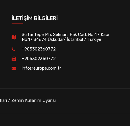
İLETIŞIM BILGILERI
Sultantepe Mh. Selmanı Pak Cad. No:47 Kapı
No:17 34674 Üsküdar/ İstanbul / Türkiye
+905302360772
+905302360772
info@europe.com.tr
tları / Zemin Kullanım Uyarısı