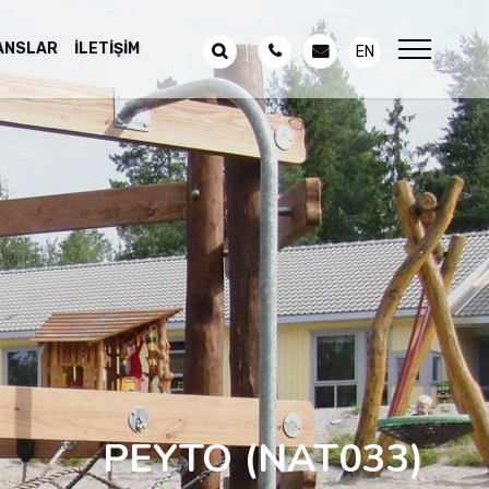
ANSLAR
İLETIŞIM
EN
PEYTO
(NAT033)