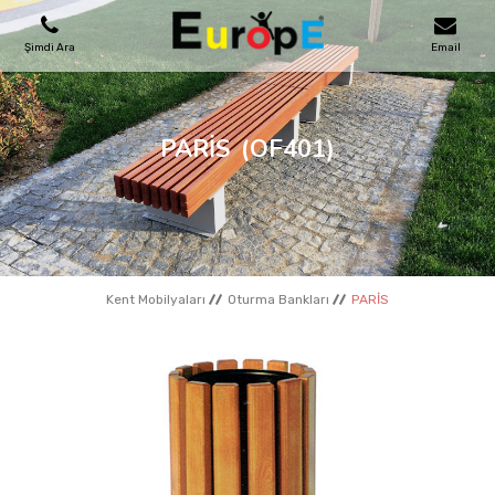
Şimdi Ara
Email
OYUN PARKLARI
PARİS
(OF401)
SKATEPARKLAR
AHŞAP EVLER
Kent Mobilyaları
Oturma Bankları
PARİS
KENT MOBILYALARI
SPOR ALANLARI
REFERANSLAR