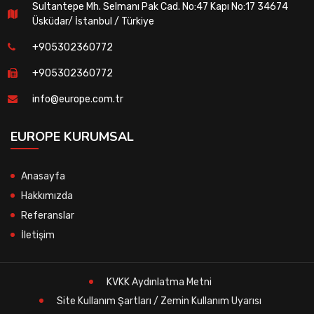
Sultantepe Mh. Selmanı Pak Cad. No:47 Kapı No:17 34674
Üsküdar/ İstanbul / Türkiye
+905302360772
+905302360772
info@europe.com.tr
EUROPE KURUMSAL
Anasayfa
Hakkımızda
Referanslar
İletişim
KVKK Aydınlatma Metni
Site Kullanım Şartları / Zemin Kullanım Uyarısı