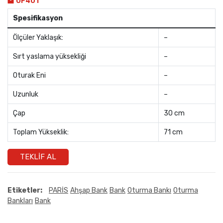
OF401
Spesifikasyon
Ölçüler Yaklaşık:
–
Sırt yaslama yüksekliği
–
Oturak Eni
–
Uzunluk
–
Çap
30 cm
Toplam Yükseklik:
71 cm
TEKLIF AL
Etiketler:
PARİS
Ahşap Bank
Bank
Oturma Bankı
Oturma
Bankları
Bank