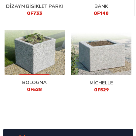
DİZAYN BİSİKLET PARKI
BANK
OF733
OF140
BOLOGNA
MİCHELLE
OF528
OF529