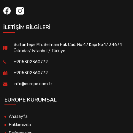
İLETIŞIM BILGILERI
Sultantepe Mh. Selmanı Pak Cad. No:47 Kapı No:17 34674
Üsküdar/ İstanbul / Türkiye
+905302360772
+905302360772
info@europe.com.tr
EUROPE KURUMSAL
Anasayfa
Hakkımızda