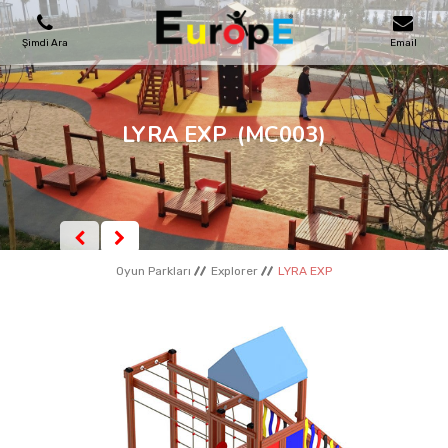
Şimdi Ara
Email
OYUN PARKLARI
LYRA EXP
(MC003)
SKATEPARKLAR
AHŞAP EVLER
Oyun Parkları
Explorer
LYRA EXP
KENT MOBILYALARI
SPOR ALANLARI
REFERANSLAR