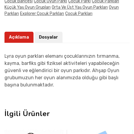
Çocuk Bahçesi
Çocuk Oyun Parkı
Çocuk Parkı
Çocuk Parkları
Küçük Yaş Oyun Grupları
Orta Ve Üst Yaş Oyun Parkları
Oyun
Parkları
Explorer Çocuk Parkları
Çocuk Parkları
Açıklama
Dosyalar
Lyra oyun parkları elemanı çocuklarınızın tırmanma,
kayma, barfiks gibi fiziksel aktiviteleri yapabileceğin
güvenli ve eğlendirici bir oyun parkıdır. Ahşap Oyun
grubumuzun her oyun alanımızda olduğu gibi başlı
başına bulunmaktadır.
İlgili Ürünler