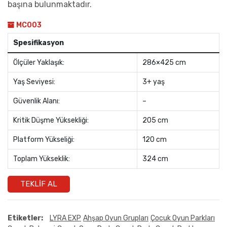
başına bulunmaktadır.
MC003
Spesifikasyon
Ölçüler Yaklaşık:
286×425 cm
Yaş Seviyesi:
3+ yaş
Güvenlik Alanı:
–
Kritik Düşme Yüksekliği:
205 cm
Platform Yükseliği:
120 cm
Toplam Yükseklik:
324 cm
TEKLIF AL
Etiketler:
LYRA EXP
Ahşap Oyun Grupları
Çocuk Oyun Parkları