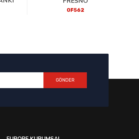
ANKI
FRESNO
OF562
GÖNDER
EUROPE KURUMSAL