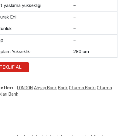
rt yaslama yüksekliği
–
urak Eni
–
unluk
–
ap
–
plam Yükseklik:
280 cm
TEKLIF AL
ketler:
LONDON
Ahşap Bank
Bank
Oturma Bankı
Oturma
ları
Bank