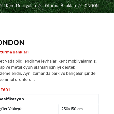
Kent Mobilyaları
Oturma Bankları
LONDON
ONDON
turma Bankları
ret yada bilgilendirme levhaları kent mobilyalarımız,
ap ve metal oyun alanları için iyi destek
zemeleridir. Aynı zamanda park ve bahçeler içinde
emmel ürünlerdir.
F601
pesifikasyon
çüler Yaklaşık:
250×150 cm