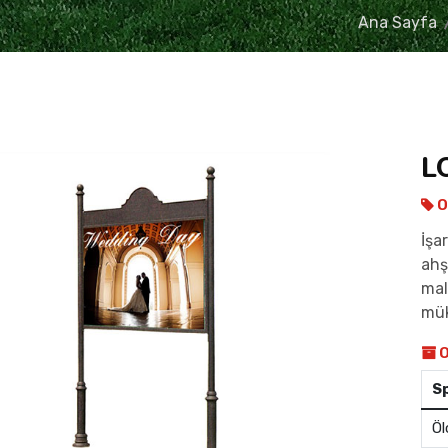
Ana Sayfa
L
O
İşa
ahş
mal
mük
O
S
Öl