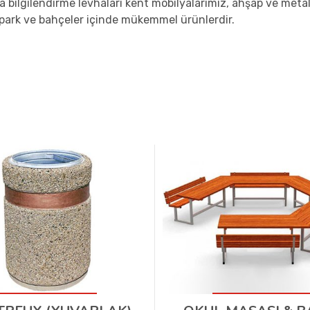
a bilgilendirme levhaları kent mobilyalarımız, ahşap ve metal 
ark ve bahçeler içinde mükemmel ürünlerdir.