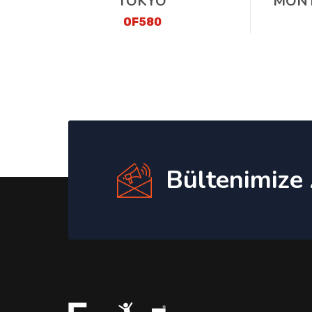
TOKYO
MONT
OF580
Bültenimize