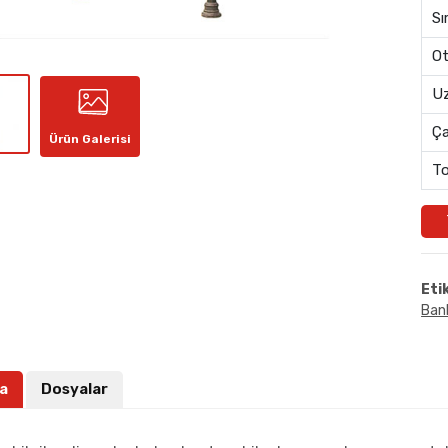
Sı
Ot
Uz
Ç
Ürün Galerisi
To
Eti
Bank
a
Dosyalar