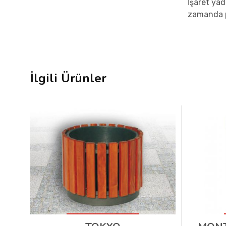
İşaret yad
zamanda p
İlgili Ürünler