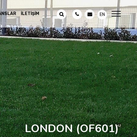
ANSLAR
İLETIŞIM
EN
LONDON
(OF601)