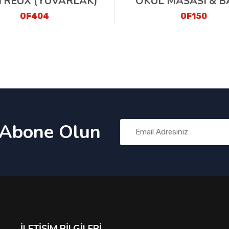
REUX (YUVARLAK)
OKUL MASASI & B
OF404
OF150
 Abone Olun
İLETIŞIM BILGILERI