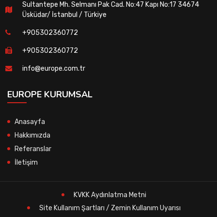
Sultantepe Mh. Selmanı Pak Cad. No:47 Kapı No:17 34674
Üsküdar/ İstanbul / Türkiye
+905302360772
+905302360772
info@europe.com.tr
EUROPE KURUMSAL
Anasayfa
Hakkımızda
Referanslar
İletişim
KVKK Aydınlatma Metni
Site Kullanım Şartları / Zemin Kullanım Uyarısı