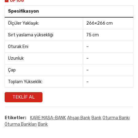
OF106
Spesifikasyon
Ölçüler Yaklaşık:
266×266 cm
Sırt yaslama yüksekliği
75 cm
Oturak Eni
–
Uzunluk
–
Çap
–
Toplam Yükseklik:
–
TEKLIF AL
Etiketler:
KARE MASA-BANK
Ahşap Bank
Bank
Oturma Bankı
Oturma Bankları
Bank