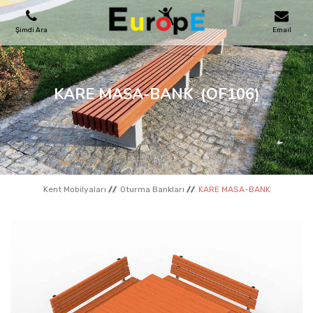
Şimdi Ara
Email
OYUN PARKLARI
KARE MASA-BANK
(OF106)
SKATEPARKLAR
AHŞAP EVLER
Kent Mobilyaları
Oturma Bankları
KARE MASA-BANK
KENT MOBILYALARI
SPOR ALANLARI
REFERANSLAR