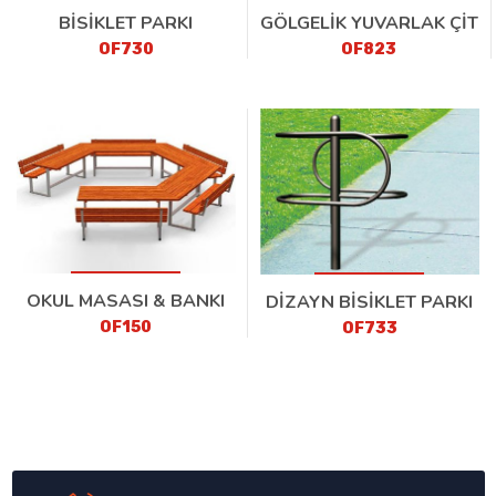
BİSİKLET PARKI
GÖLGELİK YUVARLAK ÇİT
OF730
OF823
OKUL MASASI & BANKI
DİZAYN BİSİKLET PARKI
OF150
OF733