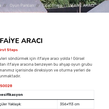
a
Oyun Parkları
First Steps
İTFAİYE ARACI
TFAİYE ARACI
irst Steps
vleri söndürmek için itfaiye aracı yolda ! Görsel
dan itfaiye aracına benzeyen bu ahşap oyun grubu
manımız içerisinde direksiyon ve oturma yerleri de
unmaktadır.
S0028
pesifikasyon
çüler Yaklaşık:
356×113 cm