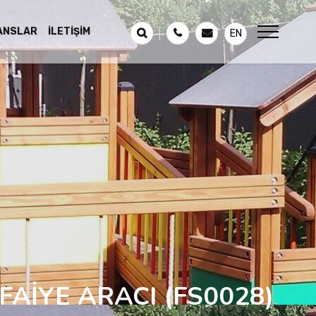
ANSLAR
İLETIŞIM
EN
TFAİYE ARACI
(FS0028)