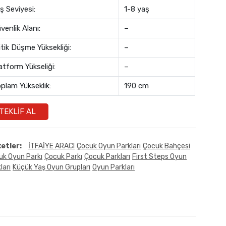
ş Seviyesi:
1-8 yaş
venlik Alanı:
–
itik Düşme Yüksekliği:
–
atform Yükseliği:
–
plam Yükseklik:
190 cm
TEKLIF AL
ketler:
İTFAİYE ARACI
Çocuk Oyun Parkları
Çocuk Bahçesi
uk Oyun Parkı
Çocuk Parkı
Çocuk Parkları
First Steps Oyun
ları
Küçük Yaş Oyun Grupları
Oyun Parkları