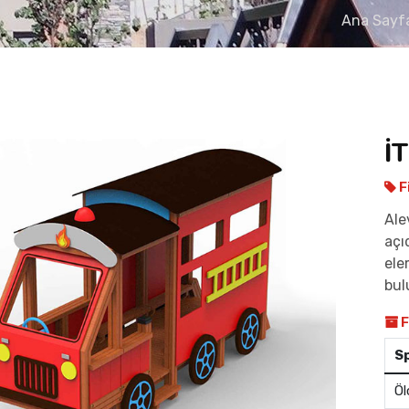
Ana Sayf
İ
F
Ale
açı
ele
bul
F
S
Öl