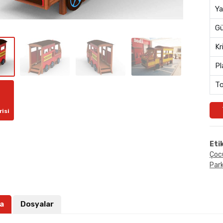
Ya
Gü
Kr
Pl
To
risi
Eti
Çoc
Park
a
Dosyalar