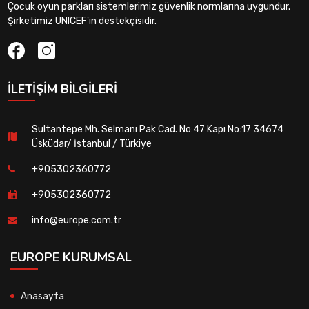
Çocuk oyun parkları sistemlerimiz güvenlik normlarına uygundur.
Şirketimiz UNICEF'in destekçisidir.
İLETIŞIM BILGILERI
Sultantepe Mh. Selmanı Pak Cad. No:47 Kapı No:17 34674
Üsküdar/ İstanbul / Türkiye
+905302360772
+905302360772
info@europe.com.tr
EUROPE KURUMSAL
Anasayfa