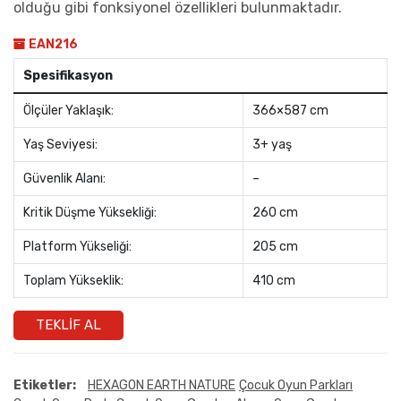
olduğu gibi fonksiyonel özellikleri bulunmaktadır.
EAN216
Spesifikasyon
Ölçüler Yaklaşık:
366×587 cm
Yaş Seviyesi:
3+ yaş
Güvenlik Alanı:
–
Kritik Düşme Yüksekliği:
260 cm
Platform Yükseliği:
205 cm
Toplam Yükseklik:
410 cm
TEKLIF AL
Etiketler:
HEXAGON EARTH NATURE
Çocuk Oyun Parkları