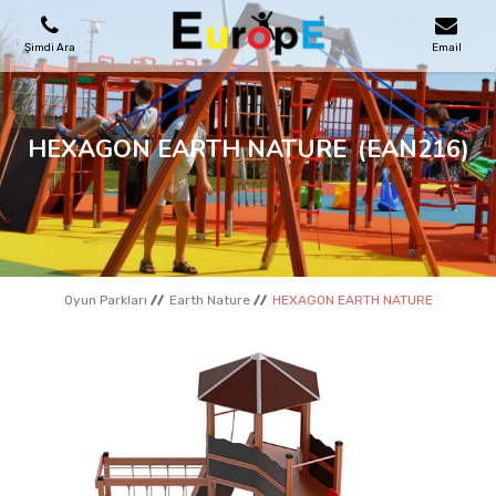
Şimdi Ara
Email
OYUN PARKLARI
HEXAGON EARTH NATURE
(EAN216)
SKATEPARKLAR
AHŞAP EVLER
Oyun Parkları
Earth Nature
HEXAGON EARTH NATURE
KENT MOBILYALARI
SPOR ALANLARI
REFERANSLAR