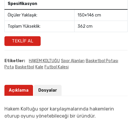
Spesifikasyon
Ölçüler Yaklaşık:
150×146 cm
Toplam Yükseklik:
362 cm
TEKLIF AL
Etiketler:
HAKEM KOLTUĞU
Spor Alanları
Basketbol Potası
Pota
Basketbol
Kale
Futbol Kalesi
Açıklama
Dosyalar
Hakem Koltuğu spor karşılaşmalarında hakemlerin
oturup oyunu yönetebileceği bir üründür.