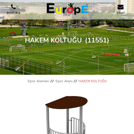
Şimdi Ara
Email
OYUN PARKLARI
HAKEM KOLTUĞU
(11551)
SKATEPARKLAR
AHŞAP EVLER
Spor Alanları
Spor Alanı
HAKEM KOLTUĞU
KENT MOBILYALARI
SPOR ALANLARI
REFERANSLAR