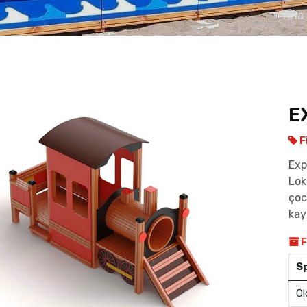
Ana
E
F
Exp
Lok
çoc
kayd
F
S
Öl