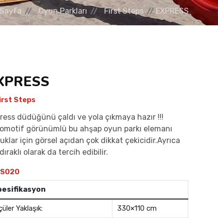
 Sayfa
Oyun Parkları
First Steps
EXPRESS
XPRESS
irst Steps
ress düdüğünü çaldı ve yola çıkmaya hazır !!!
omotif görünümlü bu ahşap oyun parkı elemanı
uklar için görsel açıdan çok dikkat çekicidir.Ayrıca
ıraklı olarak da tercih edibilir.
S020
pesifikasyon
çüler Yaklaşık:
330×110 cm