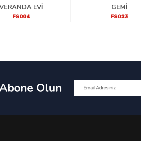
VERANDA EVİ
GEMİ
FS004
FS023
 Abone Olun