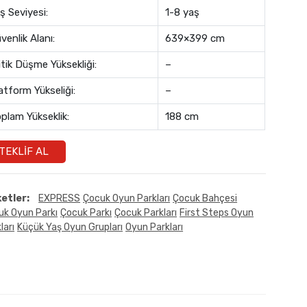
ş Seviyesi:
1-8 yaş
venlik Alanı:
639×399 cm
itik Düşme Yüksekliği:
–
atform Yükseliği:
–
plam Yükseklik:
188 cm
TEKLIF AL
ketler:
EXPRESS
Çocuk Oyun Parkları
Çocuk Bahçesi
uk Oyun Parkı
Çocuk Parkı
Çocuk Parkları
First Steps Oyun
ları
Küçük Yaş Oyun Grupları
Oyun Parkları