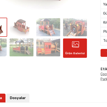
Ya
Gü
Kr
Pl
To
Ürün Galerisi
Eti
Çoc
Park
a
Dosyalar