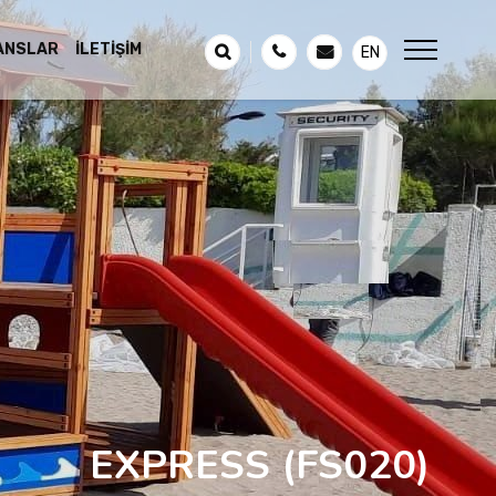
ANSLAR
İLETIŞIM
EN
EXPRESS
(FS020)