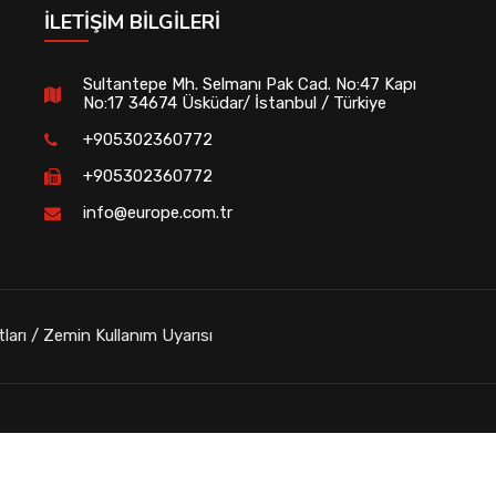
İLETIŞIM BILGILERI
Sultantepe Mh. Selmanı Pak Cad. No:47 Kapı
No:17 34674 Üsküdar/ İstanbul / Türkiye
+905302360772
+905302360772
info@europe.com.tr
tları / Zemin Kullanım Uyarısı