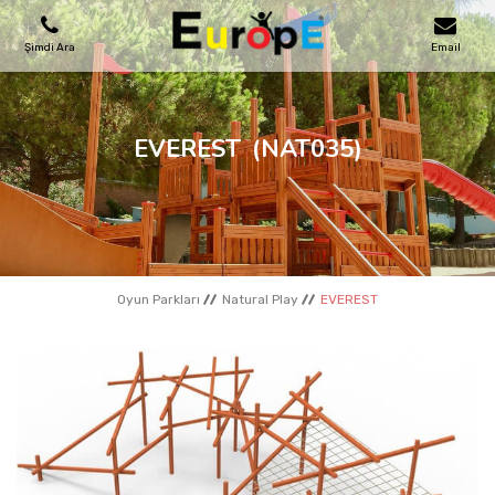
Şimdi Ara
Email
OYUN PARKLARI
EVEREST
(NAT035)
SKATEPARKLAR
AHŞAP EVLER
Oyun Parkları
Natural Play
EVEREST
KENT MOBILYALARI
SPOR ALANLARI
REFERANSLAR