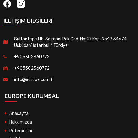
İLETIŞIM BILGILERI
Sultantepe Mh. Selmanı Pak Cad. No:47 Kapı No:17 34674
Üsküdar/ İstanbul / Türkiye
+905302360772
+905302360772
info@europe.com.tr
EUROPE KURUMSAL
Anasayfa
Hakkımızda
Referanslar