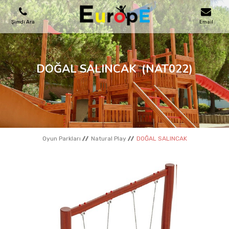
Şimdi Ara
Email
OYUN PARKLARI
DOĞAL SALINCAK
(NAT022)
SKATEPARKLAR
AHŞAP EVLER
Oyun Parkları
Natural Play
DOĞAL SALINCAK
KENT MOBILYALARI
SPOR ALANLARI
REFERANSLAR