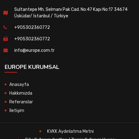
Sultantepe Mh. Selmanı Pak Cad. No:47 Kapı No:17 34674
Üsküdar/ İstanbul / Türkiye
+905302360772
+905302360772
info@europe.com.tr
EUROPE KURUMSAL
Anasayfa
Hakkımızda
Referanslar
İletişim
KVKK Aydınlatma Metni