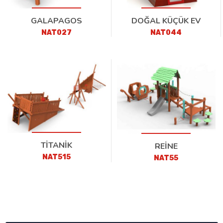
GALAPAGOS
DOĞAL KÜÇÜK EV
NAT027
NAT044
TİTANİK
REİNE
NAT515
NAT55