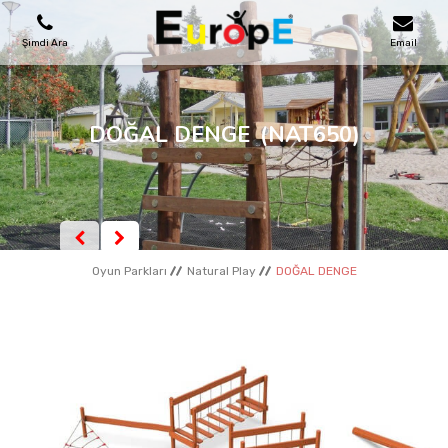
Şimdi Ara
Email
OYUN PARKLARI
DOĞAL DENGE
(NAT650)
SKATEPARKLAR
AHŞAP EVLER
Oyun Parkları
Natural Play
DOĞAL DENGE
KENT MOBILYALARI
SPOR ALANLARI
REFERANSLAR