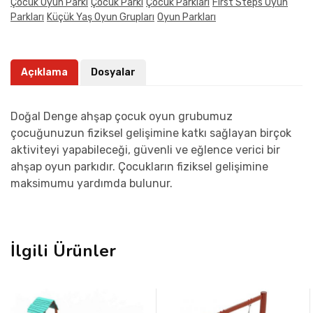
Çocuk Oyun Parkı
Çocuk Parkı
Çocuk Parkları
First Steps Oyun
Parkları
Küçük Yaş Oyun Grupları
Oyun Parkları
Açıklama
Dosyalar
Doğal Denge ahşap çocuk oyun grubumuz
çocuğunuzun fiziksel gelişimine katkı sağlayan birçok
aktiviteyi yapabileceği, güvenli ve eğlence verici bir
ahşap oyun parkıdır. Çocukların fiziksel gelişimine
maksimumu yardımda bulunur.
İlgili Ürünler