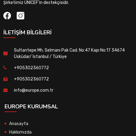
Şirketimiz UNICEF'in destekçisidir.
İLETIŞIM BILGILERI
Sultantepe Mh. Selmanı Pak Cad. No:47 Kapı No:17 34674
Üsküdar/ İstanbul / Türkiye
+905302360772
+905302360772
info@europe.com.tr
EUROPE KURUMSAL
Anasayfa
Hakkımızda