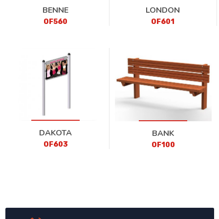
BENNE
LONDON
OF560
OF601
DAKOTA
BANK
OF603
OF100