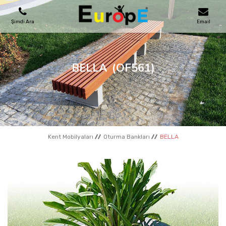
Şimdi Ara
Email
OYUN PARKLARI
BELLA
(OF561)
SKATEPARKLAR
AHŞAP EVLER
Kent Mobilyaları
Oturma Bankları
BELLA
KENT MOBILYALARI
SPOR ALANLARI
REFERANSLAR