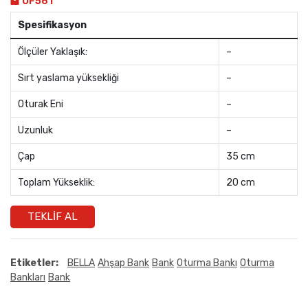
OF561
Spesifikasyon
Ölçüler Yaklaşık:
–
Sırt yaslama yüksekliği
–
Oturak Eni
–
Uzunluk
–
Çap
35 cm
Toplam Yükseklik:
20 cm
TEKLIF AL
Etiketler:
BELLA
Ahşap Bank
Bank
Oturma Bankı
Oturma
Bankları
Bank