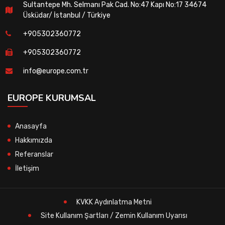
Sultantepe Mh. Selmanı Pak Cad. No:47 Kapı No:17 34674
Üsküdar/ İstanbul / Türkiye
+905302360772
+905302360772
info@europe.com.tr
EUROPE KURUMSAL
Anasayfa
Hakkımızda
Referanslar
İletişim
KVKK Aydınlatma Metni
Site Kullanım Şartları / Zemin Kullanım Uyarısı